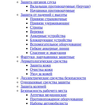
Защита органов слуха
Вкладыши противошумные (беруши)
Наушники противошумные
Защита от падений с высоты
Привязи страховочные
Привязи удерживающие
Стропы
Веревки
Анкерные устройства
Блокирующие устройства
Вспомогательное оборудование
Гибкие анкерные линии
Спасение и эвакуация
Фартуки, нарукавники защитные
Дерматологические средства
Защита кожи
Очистка кожи
Уход за кожей
Диэлектрические средства безопасности
Одноразовые средства защиты
Защита коленей
Безопасность рабочего места
Аптечки медицинские
Противопожарное оборудование
Наборы автомобилиста