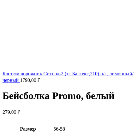
Костюм дорожник Сигнал-2 (тк.Балтекс,210) п/к, лимонный/
черный
1790,00
₽
Бейсболка Promo, белый
279,00
₽
Размер
56-58