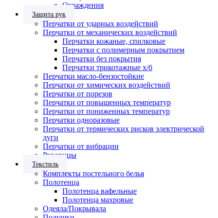
Ограждения
Защита рук
Перчатки от ударных воздействий
Перчатки от механических воздействий
Перчатки кожаные, спилковые
Перчатки с полимерным покрытием
Перчатки без покрытия
Перчатки трикотажные х/б
Перчатки масло-бензостойкие
Перчатки от химических воздействий
Перчатки от порезов
Перчатки от повышенных температур
Перчатки от пониженных температур
Перчатки одноразовые
Перчатки от термических рисков электрической
дуги
Перчатки от вибрации
Рукавицы
Текстиль
Комплекты постельного белья
Полотенца
Полотенца вафельные
Полотенца махровые
Одеяла/Покрывала
Подушки