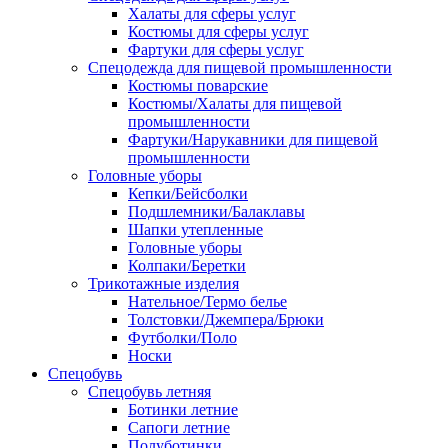
Халаты для сферы услуг
Костюмы для сферы услуг
Фартуки для сферы услуг
Спецодежда для пищевой промышленности
Костюмы поварские
Костюмы/Халаты для пищевой
промышленности
Фартуки/Нарукавники для пищевой
промышленности
Головные уборы
Кепки/Бейсболки
Подшлемники/Балаклавы
Шапки утепленные
Головные уборы
Колпаки/Беретки
Трикотажные изделия
Нательное/Термо белье
Толстовки/Джемпера/Брюки
Футболки/Поло
Носки
Спецобувь
Спецобувь летняя
Ботинки летние
Сапоги летние
Полуботинки