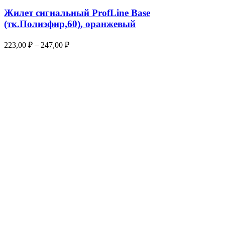
Жилет сигнальный ProfLine Base
(тк.Полиэфир,60), оранжевый
223,00
₽
–
247,00
₽