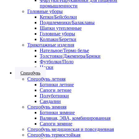
Фартуки/Нарукавники для пищевой
промышленности
Головные уборы
Кепки/Бейсболки
Подшлемники/Балаклавы
Шапки утепленные
Головные уборы
Колпаки/Беретки
Трикотажные изделия
Нательное/Термо белье
Толстовки/Джемпера/Брюки
Футболки/Поло
Носки
Спецобувь
Спецобувь летняя
Ботинки летние
Сапоги летние
Полуботинки
Сандалии
Спецобувь зимняя
Ботинки зимние
Валяная, ЭВА, комбинированная
Сапоги зимние
Спецобувь медицинская и повседневная
Спецобувь термостойкая