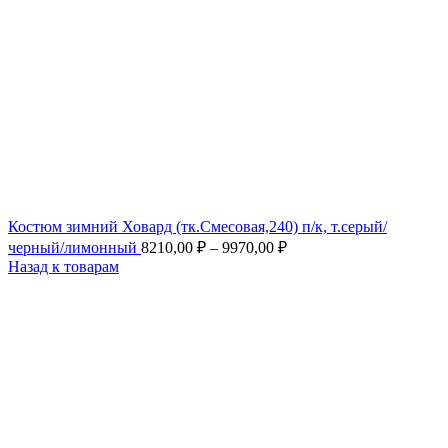
Костюм зимний Ховард (тк.Смесовая,240) п/к, т.серый/
черный/лимонный
8210,00
₽
–
9970,00
₽
Назад к товарам