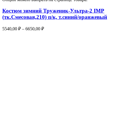
Костюм зимний Труженик-Ультра-2 IMP
(тк.Смесовая,210) п/к, т.синий/оранжевый
5540,00
₽
–
6650,00
₽