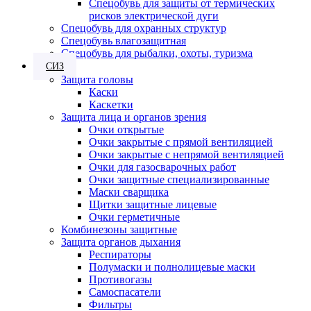
Спецобувь для защиты от термических
рисков электрической дуги
Спецобувь для охранных структур
Спецобувь влагозащитная
Спецобувь для рыбалки, охоты, туризма
СИЗ
Защита головы
Каски
Каскетки
Защита лица и органов зрения
Очки открытые
Очки закрытые с прямой вентиляцией
Очки закрытые с непрямой вентиляцией
Очки для газосварочных работ
Очки защитные специализированные
Маски сварщика
Щитки защитные лицевые
Очки герметичные
Комбинезоны защитные
Защита органов дыхания
Респираторы
Полумаски и полнолицевые маски
Противогазы
Самоспасатели
Фильтры