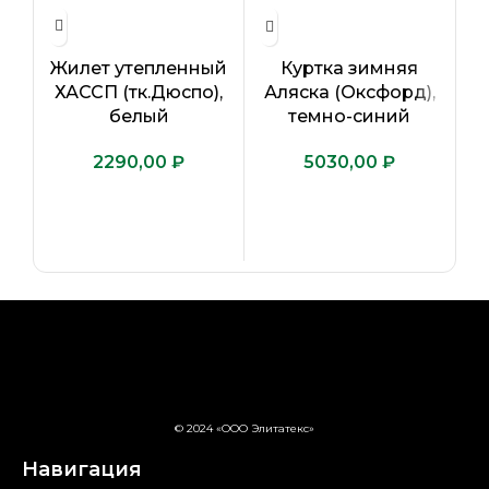
Жилет утепленный
Куртка зимняя
ХАССП (тк.Дюспо),
Т
Аляска (Оксфорд),
белый
IMP
темно-синий
₽
₽
© 2024 «ООО Элитатекс»
Навигация