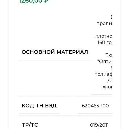
₽
ВО-
пропитка
,
плотность
160 гр/м2
,
ОСНОВНОЙ МАТЕРИАЛ
Ткань
"Оптима"
65%
полиэфир
/ 35%
хлопок
КОД ТН ВЭД
6204631100
ТР/ТС
019/2011