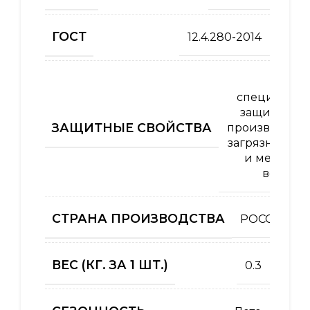
ГОСТ
12.4.280-2014
Од
специальна
защиты от 
ЗАЩИТНЫЕ СВОЙСТВА
производств
загрязнений 
и механич
воздей
СТРАНА ПРОИЗВОДСТВА
РОССИЯ
ВЕС (КГ. ЗА 1 ШТ.)
0.3