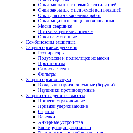
Очки закрытые с прямой вентиляцией
Очки закрытые с непрямой вентиляцией
Очки для газосварочных работ
Очки защитные специализированные
Маски сварщика
Щитки защитные лицевые
Очки герметичные
Комбинезоны защитные
Защита органов дыхания
Респираторы
Полумаски и полнолицевые маски
Противогазы
Самоспасатели
Фильтры
Защита органов слуха
Вкладыши противошумные (беруши)
Наушники противошумные
Защита от падений с высоты
Привязи страховочные
Привязи удерживающие
Стропы
Веревки
Анкерные устройства
Блокирующие устройства
Вспомогательное оборудование