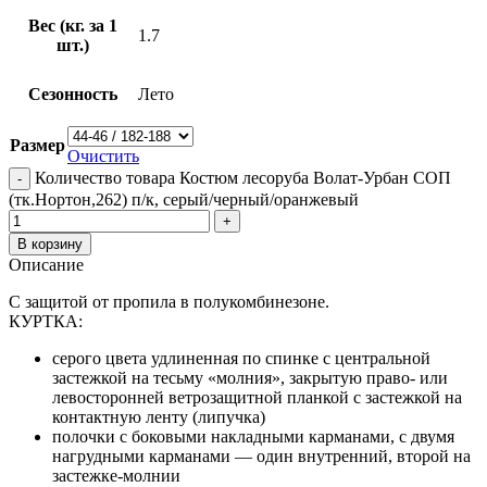
Вес (кг. за 1
1.7
шт.)
Сезонность
Лето
Размер
Очистить
Количество товара Костюм лесоруба Волат-Урбан СОП
(тк.Нортон,262) п/к, серый/черный/оранжевый
В корзину
Описание
С защитой от пропила в полукомбинезоне.
КУРТКА:
серого цвета удлиненная по спинке с центральной
застежкой на тесьму «молния», закрытую право- или
левосторонней ветрозащитной планкой с застежкой на
контактную ленту (липучка)
полочки с боковыми накладными карманами, с двумя
нагрудными карманами — один внутренний, второй на
застежке-молнии