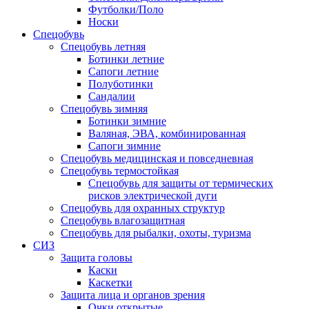
Футболки/Поло
Носки
Спецобувь
Спецобувь летняя
Ботинки летние
Сапоги летние
Полуботинки
Сандалии
Спецобувь зимняя
Ботинки зимние
Валяная, ЭВА, комбинированная
Сапоги зимние
Спецобувь медицинская и повседневная
Спецобувь термостойкая
Спецобувь для защиты от термических
рисков электрической дуги
Спецобувь для охранных структур
Спецобувь влагозащитная
Спецобувь для рыбалки, охоты, туризма
СИЗ
Защита головы
Каски
Каскетки
Защита лица и органов зрения
Очки открытые