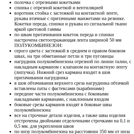
полочка с отрезными кокетками
спинка с отрезной кокеткой и вентиляцией
воротник стойка с застежкой на контактной ленте,
рукава втачные с притачными манжетами на резинке.
Кокетки переда, спинки и рукава из сигнальной ткани
яркой цветовой гаммы
по швам притачивания кокеток переда и спинки
настрочена светоотражающая лента шириной 50 мм
ПОЛУКОМБИНЕЗОН:
серого цвета с застежкой в среднем и правом боковом
швах, на три обметанные петли и три пуговицы
нагрудник полукомбинезона отрезной по линии талии, с
накладным карманом с клапаном на контактную ленту
(липучка). Нижний срез кармана входит в шов
притачивания нагрудника
в шов обтачивания верхнего среза нагрудника обтачкой
вставлены паты с фастексами (карабинами)
передние части полукомбинезона с боковыми
накладными карманами, с наклонным входом
боковые срезы карманов входят в боковые швы
полукомбинезона
все на строчные детали изделия, а также швы изделия
отстрочены двойными отделочными строчками на 0,1 и
0,5 мм. для укрепления швов
по низу полукомбинезона на расстоянии 350 мм от низа