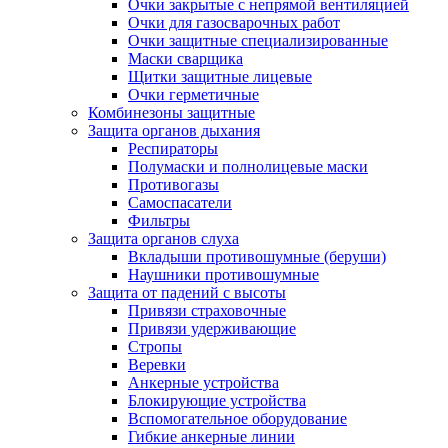
Очки закрытые с непрямой вентиляцией
Очки для газосварочных работ
Очки защитные специализированные
Маски сварщика
Щитки защитные лицевые
Очки герметичные
Комбинезоны защитные
Защита органов дыхания
Респираторы
Полумаски и полнолицевые маски
Противогазы
Самоспасатели
Фильтры
Защита органов слуха
Вкладыши противошумные (беруши)
Наушники противошумные
Защита от падений с высоты
Привязи страховочные
Привязи удерживающие
Стропы
Веревки
Анкерные устройства
Блокирующие устройства
Вспомогательное оборудование
Гибкие анкерные линии