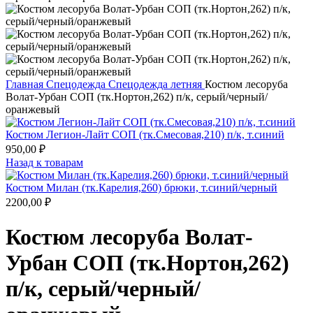
Главная
Спецодежда
Спецодежда летняя
Костюм лесоруба
Волат-Урбан СОП (тк.Нортон,262) п/к, серый/черный/
оранжевый
Костюм Легион-Лайт СОП (тк.Смесовая,210) п/к, т.синий
950,00
₽
Назад к товарам
Костюм Милан (тк.Карелия,260) брюки, т.синий/черный
2200,00
₽
Костюм лесоруба Волат-
Урбан СОП (тк.Нортон,262)
п/к, серый/черный/