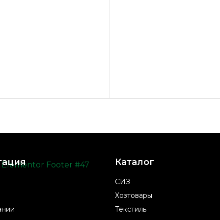
ширина по низу ре
подстежка крепитс
на левой полочке 
гация
Каталог
СИЗ
Хозтовары
ании
Текстиль