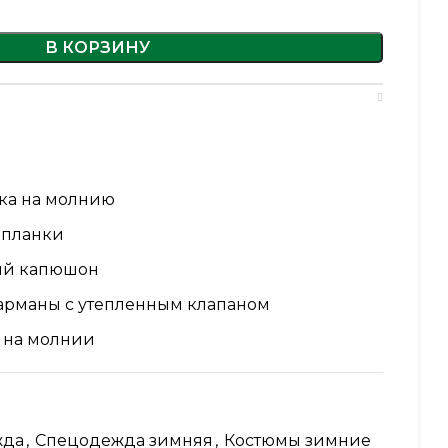
В КОРЗИНУ
жка на молнию
 планки
ый капюшон
арманы с утепленным клапаном
 на молнии
 регулирующиеся по объему
жда
,
Спецодежда зимняя
,
Костюмы зимние
а по линии талии