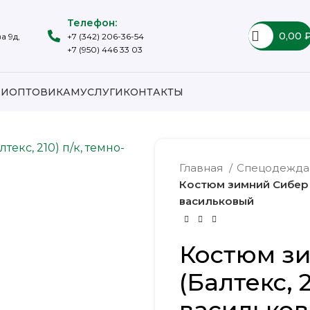
Телефон:
0,00
а 9д,
+7 (342) 206-36-54
+7 (950) 446 33 03
ИИ
ОПТОВИКАМ
УСЛУГИ
КОНТАКТЫ
Главная
Спецодежд
Костюм зимний Сибер С
васильковый
Костюм з
(Балтекс, 