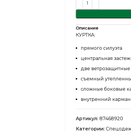
Описание
КУРТКА:
прямого силуэта
центральная засте
две ветрозащитные
съемный утепленн
сложные боковые к
внутренний карман
притачные манжеты
Артикул:
87468920
воротник-стойка
Категории:
Спецоде
регулировка объем