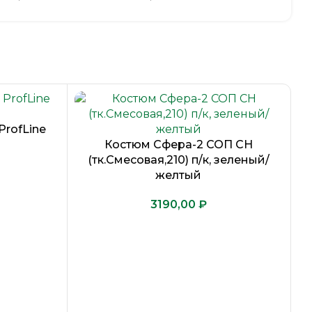
е, СВП кант на рукавах
:
 длине бретелях
rofLine
жка на молнию
Костюм Сфера-2 СОП CH
(тк.Смесовая,210) п/к, зеленый/
 на грудке
желтый
по линии талии для лучшего прилегания
₽
вых кармана
ка на ватине
трикотажными манжетами