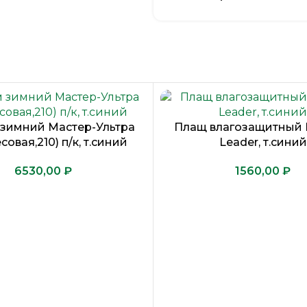
удлиненная спинка
СОП 50 мм по кокетк
ПОЛУКОМБИНЕЗОН
прямого силуэта
на регулируемых по
зимний Мастер-Ультра
Плащ влагозащитный P
центральная засте
совая,210) п/к, т.синий
Leader, т.синий
прорезной карманы
₽
₽
эластичная тесьма 
два передних боко
СОП 50 мм по низу
ПОДСТЕЖКА:
— стеганая подклад
рукава втачные с 