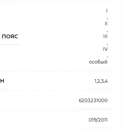
I
,
II
,
 ПОЯС
III
,
IV
,
особый
ТН
1,2,3,4
6203231000
019/2011