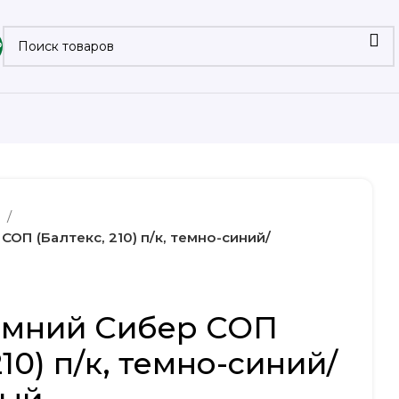
₽
а
ОП (Балтекс, 210) п/к, темно-синий/
имний Сибер СОП
210) п/к, темно-синий/