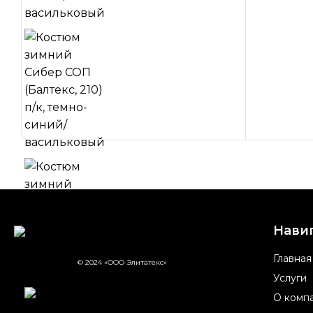
Нави
Главная
© 2024 «ООО Элитатекс»
Услуги
О комп