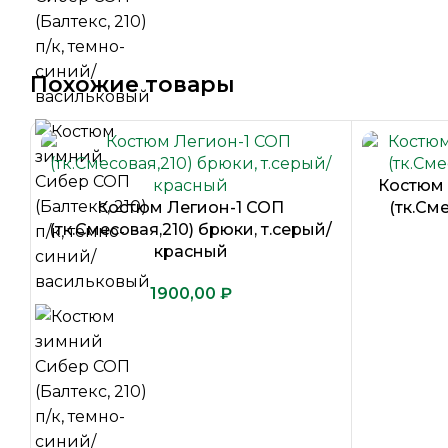
Похожие товары
Костюм 
Костюм Легион-1 СОП
(тк.Сме
(тк.Смесовая,210) брюки, т.серый/
красный
₽