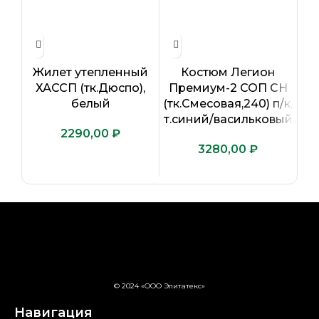
Жилет утепленный
Костюм Легион
ХАССП (тк.Дюспо),
Премиум-2 СОП CH
белый
(тк.Смесовая,240) п/к,
(т
т.синий/васильковый
₽
₽
© 2024 «ООО Элитатекс»
Навигация