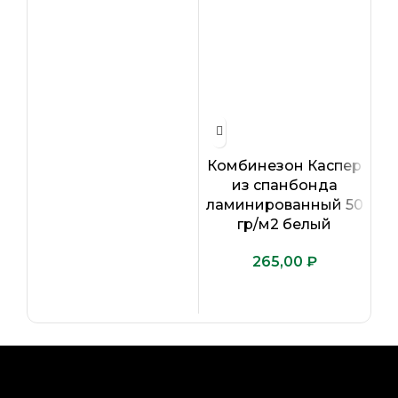
П
а
Комбинезон Каспер
из спанбонда
ламинированный 50
гр/м2 белый
₽