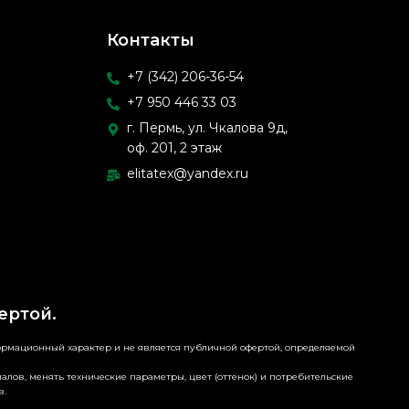
Контакты
+7 (342) 206-36-54
+7 950 446 33 03
г. Пермь, ул. Чкалова 9д,
оф. 201, 2 этаж
elitatex@yandex.ru
ертой.
формационный характер и не является публичной офертой, определяемой
алов, менять технические параметры, цвет (оттенок) и потребительские
в.