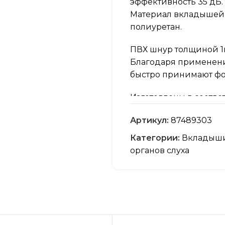
эффективность 35 дБ.
Материал вкладышей
полиуретан.
ПВХ шнур толщиной 1
Благодаря применен
быстро принимают фо
Изготовлены в соответс
Соответствуют требова
Артикул:
87489303
средств индивидуаль
Категории:
Вкладыши
органов слуха