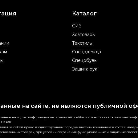
гация
Каталог
СИЗ
Хозтовары
ании
Текстиль
кам
Спецодежда
ты
Спецобувь
Защита рук
занные на сайте, не являются публичной оф
ание на то, что информация интернет-сайта elita-tex.ru носит исключительно ин
 ГК РФ.
ляет за собой право в одностороннем порядке вносить изменения в состав матери
дставленных товарах, при условии сохранения функциональных и защитных свойст