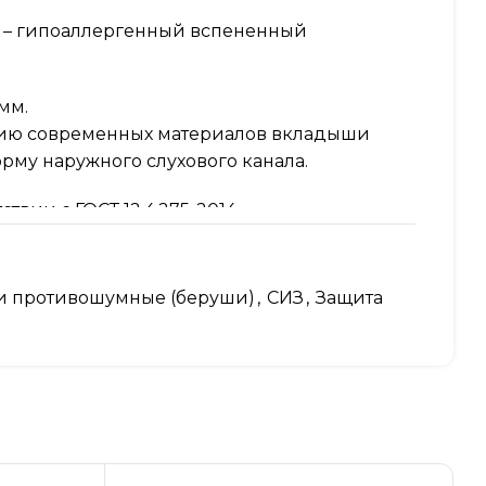
 – гипоаллергенный вспененный
мм.
ию современных материалов вкладыши
рму наружного слухового канала.
твии с ГОСТ 12.4.275-2014.
ниям ТР ТС 019/2011 «О безопасности
ной защиты».
 противошумные (беруши)
,
СИЗ
,
Защита