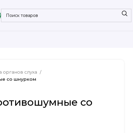
₽
а органов слуха
ые со шнурком
ротивошумные со