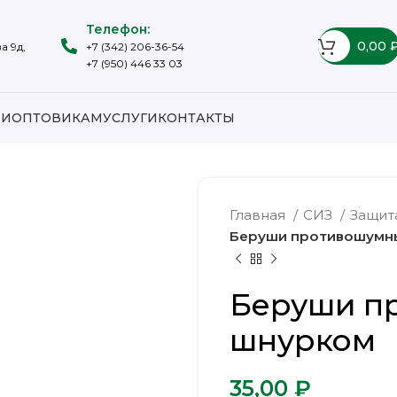
Телефон:
0,00
а 9д,
+7 (342) 206-36-54
+7 (950) 446 33 03
ИИ
ОПТОВИКАМ
УСЛУГИ
КОНТАКТЫ
Главная
СИЗ
Защит
Беруши противошумн
Беруши п
шнурком
₽