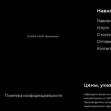
Нави
Главная
Услуги
О комп
© 2024 «ООО Элитатекс»
Оптови
Контак
Цены, ука
Обращаем ваше вним
Политика конфиденциальности
положениями ст. 437
Производитель остав
характеристики пре