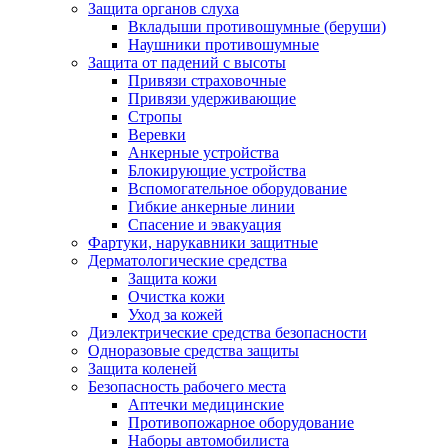
Защита органов слуха
Вкладыши противошумные (беруши)
Наушники противошумные
Защита от падений с высоты
Привязи страховочные
Привязи удерживающие
Стропы
Веревки
Анкерные устройства
Блокирующие устройства
Вспомогательное оборудование
Гибкие анкерные линии
Спасение и эвакуация
Фартуки, нарукавники защитные
Дерматологические средства
Защита кожи
Очистка кожи
Уход за кожей
Диэлектрические средства безопасности
Одноразовые средства защиты
Защита коленей
Безопасность рабочего места
Аптечки медицинские
Противопожарное оборудование
Наборы автомобилиста