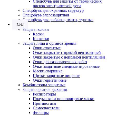
Спецобувь для защиты от термических
рисков электрической дуги
Спецобувь для охранных структур
Спецобувь влагозащитная
Спецобувь для рыбалки, охоты, туризма
СИЗ
Защита головы
Каски
Каскетки
Защита лица и органов зрения
Очки открытые
Очки закрытые с прямой вентиляцией
Очки закрытые с непрямой вентиляцией
Очки для газосварочных работ
Очки защитные специализированные
Маски сварщика
Щитки защитные лицевые
Очки герметичные
Комбинезоны защитные
Защита органов дыхания
Респираторы
Полумаски и полнолицевые маски
Противогазы
Самоспасатели
Фильтры