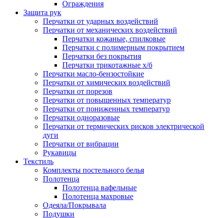
Ограждения
Защита рук
Перчатки от ударных воздействий
Перчатки от механических воздействий
Перчатки кожаные, спилковые
Перчатки с полимерным покрытием
Перчатки без покрытия
Перчатки трикотажные х/б
Перчатки масло-бензостойкие
Перчатки от химических воздействий
Перчатки от порезов
Перчатки от повышенных температур
Перчатки от пониженных температур
Перчатки одноразовые
Перчатки от термических рисков электрической
дуги
Перчатки от вибрации
Рукавицы
Текстиль
Комплекты постельного белья
Полотенца
Полотенца вафельные
Полотенца махровые
Одеяла/Покрывала
Подушки