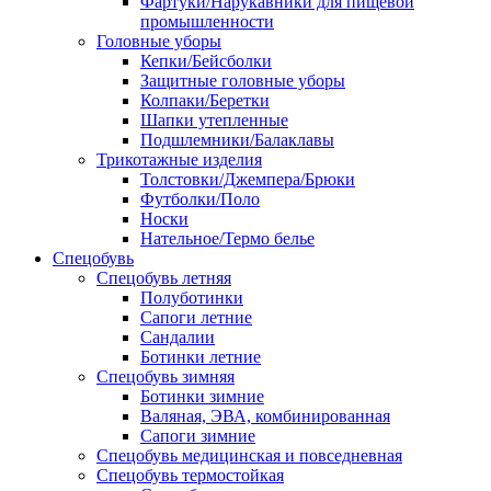
Фартуки/Нарукавники для пищевой
промышленности
Головные уборы
Кепки/Бейсболки
Защитные головные уборы
Колпаки/Беретки
Шапки утепленные
Подшлемники/Балаклавы
Трикотажные изделия
Толстовки/Джемпера/Брюки
Футболки/Поло
Носки
Нательное/Термо белье
Спецобувь
Спецобувь летняя
Полуботинки
Сапоги летние
Сандалии
Ботинки летние
Спецобувь зимняя
Ботинки зимние
Валяная, ЭВА, комбинированная
Сапоги зимние
Спецобувь медицинская и повседневная
Спецобувь термостойкая