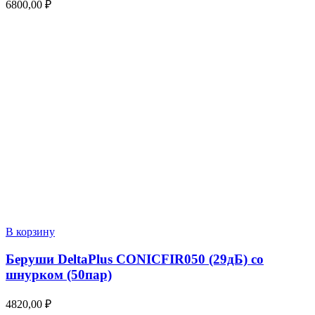
6800,00
₽
В корзину
Беруши DeltaPlus CONICFIR050 (29дБ) со
шнурком (50пар)
4820,00
₽