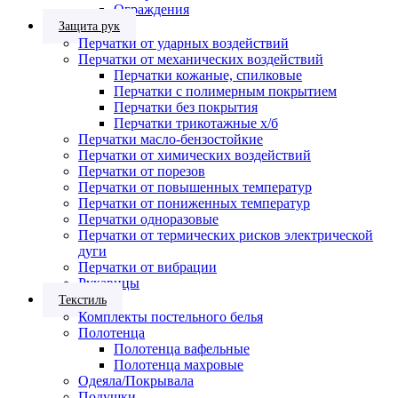
Ограждения
Защита рук
Перчатки от ударных воздействий
Перчатки от механических воздействий
Перчатки кожаные, спилковые
Перчатки с полимерным покрытием
Перчатки без покрытия
Перчатки трикотажные х/б
Перчатки масло-бензостойкие
Перчатки от химических воздействий
Перчатки от порезов
Перчатки от повышенных температур
Перчатки от пониженных температур
Перчатки одноразовые
Перчатки от термических рисков электрической
дуги
Перчатки от вибрации
Рукавицы
Текстиль
Комплекты постельного белья
Полотенца
Полотенца вафельные
Полотенца махровые
Одеяла/Покрывала
Подушки