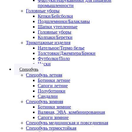
Фартуки/Нарукавники для пищевой
промышленности
Головные уборы
Кепки/Бейсболки
Подшлемники/Балаклавы
Шапки утепленные
Головные уборы
Колпаки/Беретки
Трикотажные изделия
Нательное/Термо белье
Толстовки/Джемпера/Брюки
Футболки/Поло
Носки
Спецобувь
Спецобувь летняя
Ботинки летние
Сапоги летние
Полуботинки
Сандалии
Спецобувь зимняя
Ботинки зимние
Валяная, ЭВА, комбинированная
Сапоги зимние
Спецобувь медицинская и повседневная
Спецобувь термостойкая