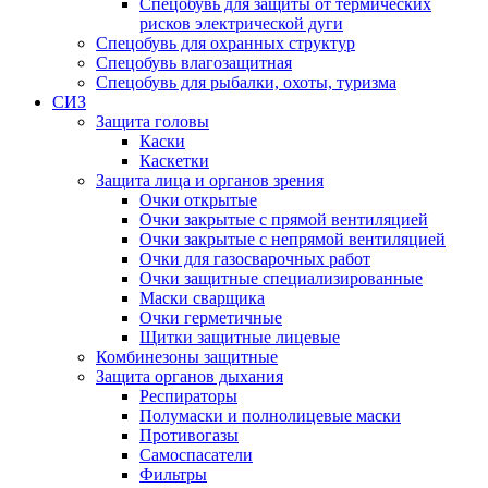
Спецобувь для защиты от термических
рисков электрической дуги
Спецобувь для охранных структур
Спецобувь влагозащитная
Спецобувь для рыбалки, охоты, туризма
СИЗ
Защита головы
Каски
Каскетки
Защита лица и органов зрения
Очки открытые
Очки закрытые с прямой вентиляцией
Очки закрытые с непрямой вентиляцией
Очки для газосварочных работ
Очки защитные специализированные
Маски сварщика
Очки герметичные
Щитки защитные лицевые
Комбинезоны защитные
Защита органов дыхания
Респираторы
Полумаски и полнолицевые маски
Противогазы
Самоспасатели
Фильтры