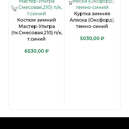
Куртка зимняя
Костюм зимний
Аляска (Оксфорд),
Мастер-Ультра
темно-синий
(тк.Смесовая,210) п/к,
₽
т.синий
₽
(т