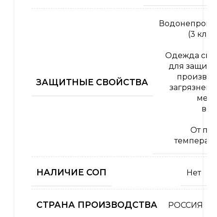
Водонепрони
(3 кла
Одежда спе
для защиты
производ
ЗАЩИТНЫЕ СВОЙСТВА
загрязнени
меха
воз
От по
температу
НАЛИЧИЕ СОП
Нет
СТРАНА ПРОИЗВОДСТВА
РОССИЯ