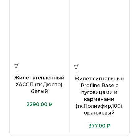
Жилет утепленный
Жилет сигнальный
ХАССП (тк.Дюспо),
Profline Base с
К
белый
пуговицами и
карманами
₽
(тк.Полиэфир,100),
оранжевый
₽