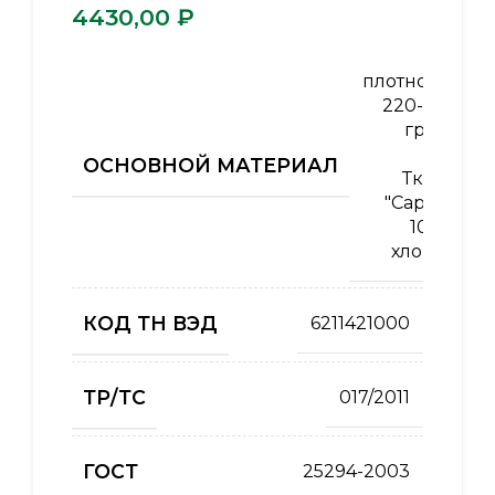
₽
плотность
220-250
гр/м2
,
ОСНОВНОЙ МАТЕРИАЛ
Ткань
"Саржа"
100%
хлопок
КОД ТН ВЭД
6211421000
ТР/ТС
017/2011
ГОСТ
25294-2003