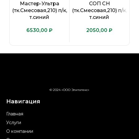
Мастер-Ультра
СОП CH
(тк.Смесовая,210) п/к,
(тк.Смесовая,210) п/к,
(т
т.синий
т.синий
₽
₽
© 2024 «ООО Элитатекс»
Навигация
Главная
Услуги
О компании