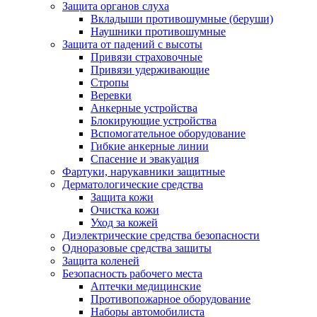
Защита органов слуха
Вкладыши противошумные (беруши)
Наушники противошумные
Защита от падений с высоты
Привязи страховочные
Привязи удерживающие
Стропы
Веревки
Анкерные устройства
Блокирующие устройства
Вспомогательное оборудование
Гибкие анкерные линии
Спасение и эвакуация
Фартуки, нарукавники защитные
Дерматологические средства
Защита кожи
Очистка кожи
Уход за кожей
Диэлектрические средства безопасности
Одноразовые средства защиты
Защита коленей
Безопасность рабочего места
Аптечки медицинские
Противопожарное оборудование
Наборы автомобилиста