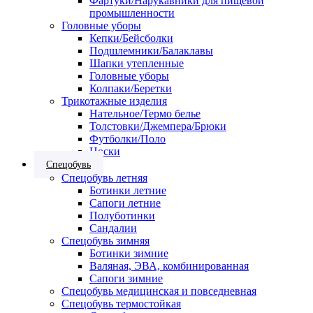
Фартуки/Нарукавники для пищевой
промышленности
Головные уборы
Кепки/Бейсболки
Подшлемники/Балаклавы
Шапки утепленные
Головные уборы
Колпаки/Беретки
Трикотажные изделия
Нательное/Термо белье
Толстовки/Джемпера/Брюки
Футболки/Поло
Носки
Спецобувь
Спецобувь летняя
Ботинки летние
Сапоги летние
Полуботинки
Сандалии
Спецобувь зимняя
Ботинки зимние
Валяная, ЭВА, комбинированная
Сапоги зимние
Спецобувь медицинская и повседневная
Спецобувь термостойкая