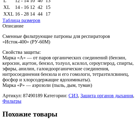
L
12 - 14
10
40
13
XL
14 - 16
12
42
15
XXL
16 - 28
14
44
17
Таблица размеров
Описание
Сменные фильтрующие патроны для респираторов
«Исток-400» (РУ-60М)
Свойства защиты:
Марка «А» — от паров органических соединений (бензин,
керосин, ацетон, бензол, толуол, ксилол, сероуглерод, спирты,
эфиры, анилин, галоидоорганические соединения,
нитросоединения бензола и его гомологи, тетраэтилсвинец,
фосфор и хлорсодержащие ядохимикаты).
Марка «Р» — аэрозоли (пыль, дым, туман)
Артикул:
87490189
Категории:
СИЗ
,
Защита органов дыхания
,
Фильтры
Похожие товары