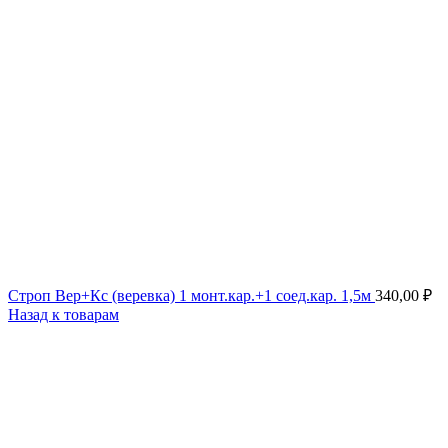
Строп Вер+Кс (веревка) 1 монт.кар.+1 соед.кар. 1,5м
340,00
₽
Назад к товарам