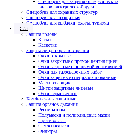
Спецобувь для защиты от термических
рисков электрической дуги
Спецобувь для охранных структур
Спецобувь влагозащитная
Спецобувь для рыбалки, охоты, туризма
СИЗ
Защита головы
Каски
Каскетки
Защита лица и органов зрения
Очки открытые
Очки закрытые с прямой вентиляцией
Очки закрытые с непрямой вентиляцией
Очки для газосварочных работ
Очки защитные специализированные
Маски сварщика
Щитки защитные лицевые
Очки герметичные
Комбинезоны защитные
Защита органов дыхания
Респираторы
Полумаски и полнолицевые маски
Противогазы
Самоспасатели
Фильтры