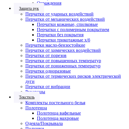
Ограждения
Защита рук
Перчатки от ударных воздействий
Перчатки от механических воздействий
Перчатки кожаные, спилковые
Перчатки с полимерным покрытием
Перчатки без покрытия
Перчатки трикотажные х/б
Перчатки масло-бензостойкие
Перчатки от химических воздействий
Перчатки от порезов
Перчатки от повышенных температур
Перчатки от пониженных температур
Перчатки одноразовые
Перчатки от термических рисков электрической
дуги
Перчатки от вибрации
Рукавицы
Текстиль
Комплекты постельного белья
Полотенца
Полотенца вафельные
Полотенца махровые
Одеяла/Покрывала
Подушки