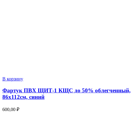
В корзину
Фартук ПВХ ЩИТ-1 КЩС до 50% облегченный,
86х112см, синий
600,00
₽