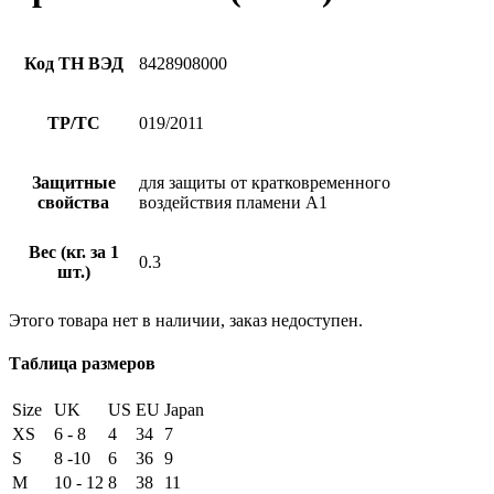
Код ТН ВЭД
8428908000
ТР/ТС
019/2011
Защитные
для защиты от кратковременного
свойства
воздействия пламени А1
Вес (кг. за 1
0.3
шт.)
Этого товара нет в наличии, заказ недоступен.
Таблица размеров
Size
UK
US
EU
Japan
XS
6 - 8
4
34
7
S
8 -10
6
36
9
M
10 - 12
8
38
11