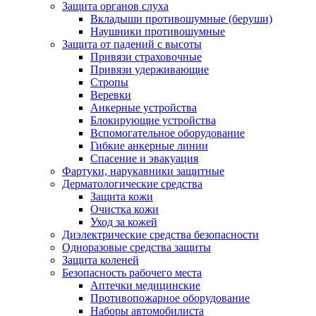
Защита органов слуха
Вкладыши противошумные (беруши)
Наушники противошумные
Защита от падений с высоты
Привязи страховочные
Привязи удерживающие
Стропы
Веревки
Анкерные устройства
Блокирующие устройства
Вспомогательное оборудование
Гибкие анкерные линии
Спасение и эвакуация
Фартуки, нарукавники защитные
Дерматологические средства
Защита кожи
Очистка кожи
Уход за кожей
Диэлектрические средства безопасности
Одноразовые средства защиты
Защита коленей
Безопасность рабочего места
Аптечки медицинские
Противопожарное оборудование
Наборы автомобилиста