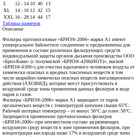
L
12 - 14
10
40
13
XL
14 - 16
12
42
15
XXL
16 - 28
14
44
17
Таблица размеров
Описание
Фильтры противогазовые «БРИЗ®-2006» марки A1 имеют
универсальное байонетное соединение и предназначены для
применения в составе различных фильтрующих средств
индивидуальной защиты органов дыхания производства ООО
«Бриз-Кама» (с полумаской «БРИЗ®-4206(НОТ)», маской
«БРИЗ®-6300») для очистки вдыхаемого человеком воздуха от
химически опасных и вредных токсичных веществ в том
числе аварийно-химически опасных веществ ингаляционного
действия (АХОВИД), которые могут присутствовать в
воздушной среде зоны применения данных фильтров в виде
паров и газов.
Фильтры «БРИЗ®-2006» марки A1 защищают от паров
органических веществ с температурой кипения свыше 65°С.
Рабочий интервал температур – от минус 50°С до плюс 50°С.
Запрещается применение противогазовых фильтров
«БРИЗ®-2006» при неизвестном составе загрязняющих
воздушную среду веществ в зоне применения фильтров, при
концентрации кислорода ниже 17% в воздушной среде зоны