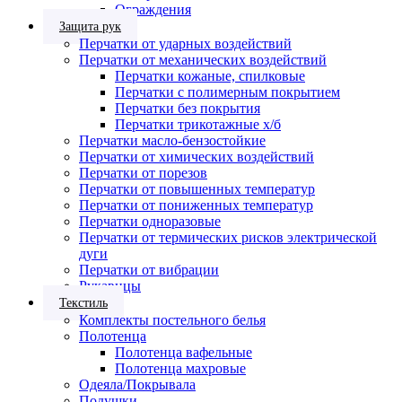
Ограждения
Защита рук
Перчатки от ударных воздействий
Перчатки от механических воздействий
Перчатки кожаные, спилковые
Перчатки с полимерным покрытием
Перчатки без покрытия
Перчатки трикотажные х/б
Перчатки масло-бензостойкие
Перчатки от химических воздействий
Перчатки от порезов
Перчатки от повышенных температур
Перчатки от пониженных температур
Перчатки одноразовые
Перчатки от термических рисков электрической
дуги
Перчатки от вибрации
Рукавицы
Текстиль
Комплекты постельного белья
Полотенца
Полотенца вафельные
Полотенца махровые
Одеяла/Покрывала
Подушки