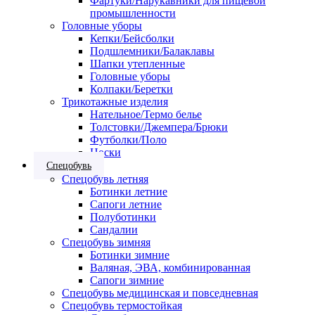
Фартуки/Нарукавники для пищевой
промышленности
Головные уборы
Кепки/Бейсболки
Подшлемники/Балаклавы
Шапки утепленные
Головные уборы
Колпаки/Беретки
Трикотажные изделия
Нательное/Термо белье
Толстовки/Джемпера/Брюки
Футболки/Поло
Носки
Спецобувь
Спецобувь летняя
Ботинки летние
Сапоги летние
Полуботинки
Сандалии
Спецобувь зимняя
Ботинки зимние
Валяная, ЭВА, комбинированная
Сапоги зимние
Спецобувь медицинская и повседневная
Спецобувь термостойкая