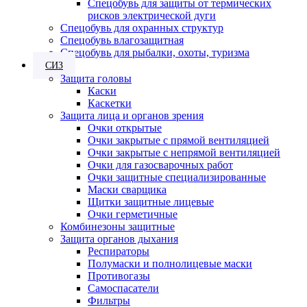
Спецобувь для защиты от термических
рисков электрической дуги
Спецобувь для охранных структур
Спецобувь влагозащитная
Спецобувь для рыбалки, охоты, туризма
СИЗ
Защита головы
Каски
Каскетки
Защита лица и органов зрения
Очки открытые
Очки закрытые с прямой вентиляцией
Очки закрытые с непрямой вентиляцией
Очки для газосварочных работ
Очки защитные специализированные
Маски сварщика
Щитки защитные лицевые
Очки герметичные
Комбинезоны защитные
Защита органов дыхания
Респираторы
Полумаски и полнолицевые маски
Противогазы
Самоспасатели
Фильтры