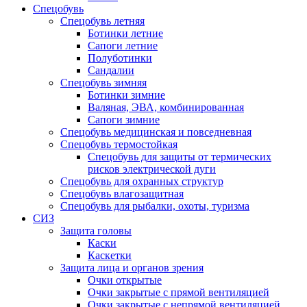
Спецобувь
Спецобувь летняя
Ботинки летние
Сапоги летние
Полуботинки
Сандалии
Спецобувь зимняя
Ботинки зимние
Валяная, ЭВА, комбинированная
Сапоги зимние
Спецобувь медицинская и повседневная
Спецобувь термостойкая
Спецобувь для защиты от термических
рисков электрической дуги
Спецобувь для охранных структур
Спецобувь влагозащитная
Спецобувь для рыбалки, охоты, туризма
СИЗ
Защита головы
Каски
Каскетки
Защита лица и органов зрения
Очки открытые
Очки закрытые с прямой вентиляцией
Очки закрытые с непрямой вентиляцией