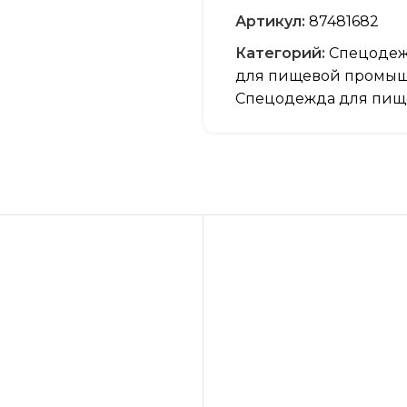
в среднем шве шли
Артикул:
87481682
регулировка объем
Категорий:
Спецоде
фиксирующимся на
для пищевой промыш
Спецодежда для пищ
воротник отложной
низ рукава на кноп