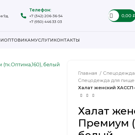
Телефон:
0,00
а 9д,
+7 (342) 206-36-54
+7 (950) 446 33 03
ИИ
ОПТОВИКАМ
УСЛУГИ
КОНТАКТЫ
Главная
Спецодежд
Спецодежда для пищ
Халат женский ХАССП-
Халат жен
Премиум (