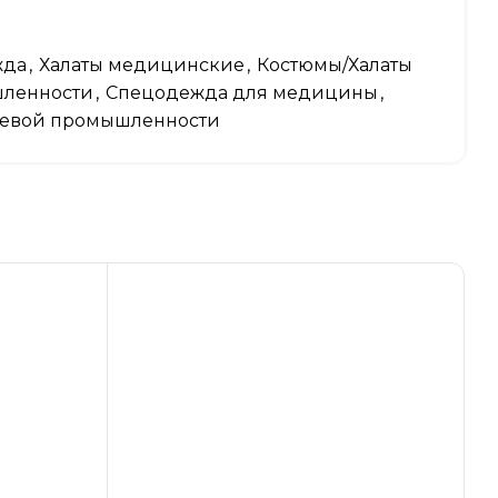
ца
а талии вшивным поясом на спинке,
жда
,
Халаты медицинские
,
Костюмы/Халаты
 одну кнопку
ленности
,
Спецодежда для медицины
,
евой промышленности
ках, для регулировки объема