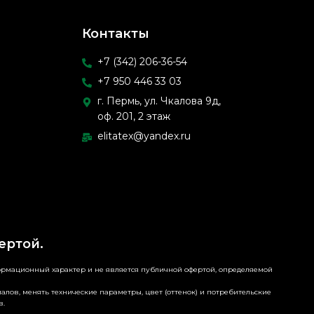
Контакты
+7 (342) 206-36-54
+7 950 446 33 03
г. Пермь, ул. Чкалова 9д,
оф. 201, 2 этаж
elitatex@yandex.ru
ертой.
формационный характер и не является публичной офертой, определяемой
алов, менять технические параметры, цвет (оттенок) и потребительские
в.