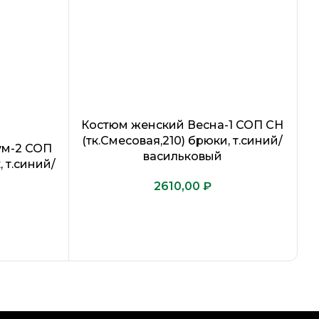
Костюм женский Весна-1 СОП CH
(тк.Смесовая,210) брюки, т.синий/
ум-2 СОП
васильковый
, т.синий/
₽