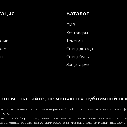
гация
Каталог
СИЗ
Хозтовары
ании
Текстиль
кам
Спецодежда
ты
Спецобувь
Защита рук
занные на сайте, не являются публичной оф
ание на то, что информация интернет-сайта elita-tex.ru носит исключительно ин
 ГК РФ.
ляет за собой право в одностороннем порядке вносить изменения в состав матери
дставленных товарах, при условии сохранения функциональных и защитных свойст