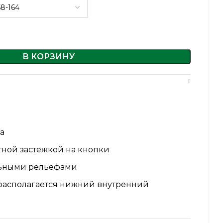
В КОРЗИНУ
а
тной застежкой на кнопки
льными рельефами
 располагается нижний внутренний
ьными рельефами