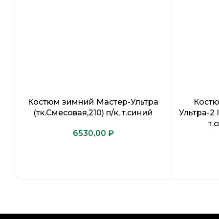
Костюм зимний Мастер-Ультра
Костю
(тк.Смесовая,210) п/к, т.синий
Ультра-2 
т.
₽