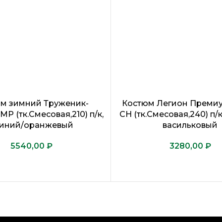
м зимний Труженик-
Костюм Легион Преми
IMP (тк.Смесовая,210) п/к,
CH (тк.Смесовая,240) п/к
синий/оранжевый
васильковый
₽
₽