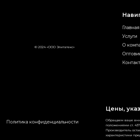
Нави
Главная
Услуги
О комп
© 2024 «ООО Элитатекс»
Оптови
Контак
Цены, ука
Обращаем ваше вним
Политика конфиденциальности
положениями ст. 437
Производитель остав
характеристики пре