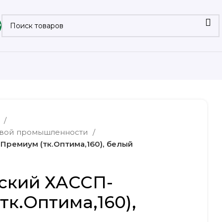
₽
а
евой промышленности
Премиум (тк.Оптима,160), белый
ский ХАССП-
тк.Оптима,160),