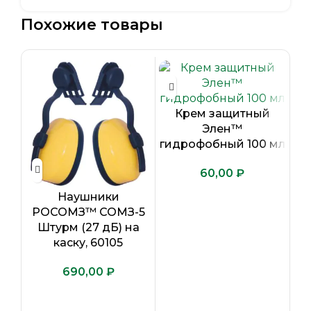
Похожие товары
Крем защитный
Элен™
гидрофобный 100 мл
₽
Наушники
р
РОСОМЗ™ СОМЗ-5
Штурм (27 дБ) на
каску, 60105
₽