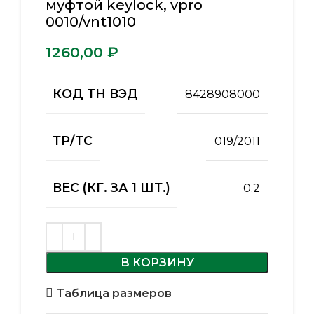
муфтой keylock, vpro
0010/vnt1010
₽
КОД ТН ВЭД
8428908000
ТР/ТС
019/2011
ВЕС (КГ. ЗА 1 ШТ.)
0.2
В КОРЗИНУ
Таблица размеров