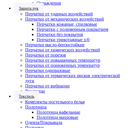
Ограждения
Защита рук
Перчатки от ударных воздействий
Перчатки от механических воздействий
Перчатки кожаные, спилковые
Перчатки с полимерным покрытием
Перчатки без покрытия
Перчатки трикотажные х/б
Перчатки масло-бензостойкие
Перчатки от химических воздействий
Перчатки от порезов
Перчатки от повышенных температур
Перчатки от пониженных температур
Перчатки одноразовые
Перчатки от термических рисков электрической
дуги
Перчатки от вибрации
Рукавицы
Текстиль
Комплекты постельного белья
Полотенца
Полотенца вафельные
Полотенца махровые
Одеяла/Покрывала
Подушки