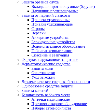
Защита органов слуха
Вкладыши противошумные (беруши)
Наушники противошумные
Защита от падений с высоты
Привязи страховочные
Привязи удерживающие
Стропы
Веревки
Анкерные устройства
Блокирующие устройства
Вспомогательное оборудование
Гибкие анкерные линии
Спасение и эвакуация
Фартуки, нарукавники защитные
Дерматологические средства
Защита кожи
Очистка кожи
Уход за кожей
Диэлектрические средства безопасности
Одноразовые средства защиты
Защита коленей
Безопасность рабочего места
Аптечки медицинские
Противопожарное оборудование
Наборы автомобилиста