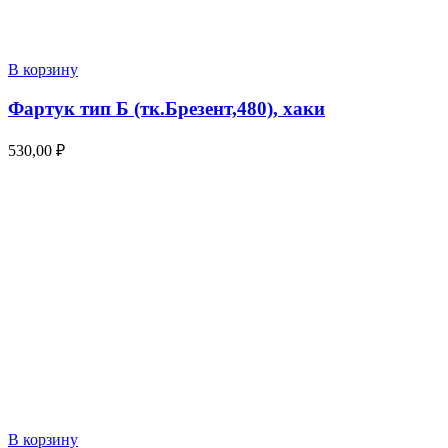
В корзину
Фартук тип Б (тк.Брезент,480), хаки
530,00
₽
В корзину