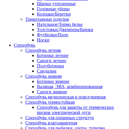
Шапки утепленные
Головные уборы
Колпаки/Беретки
Трикотажные изделия
Нательное/Термо белье
Толстовки/Джемпера/Брюки
Футболки/Поло
Носки
Спецобувь
Спецобувь летняя
Ботинки летние
Сапоги летние
Полуботинки
Сандалии
Спецобувь зимняя
Ботинки зимние
Валяная, ЭВА, комбинированная
Сапоги зимние
Спецобувь медицинская и повседневная
Спецобувь термостойкая
Спецобувь для защиты от термических
рисков электрической дуги
Спецобувь для охранных структур
Спецобувь влагозащитная
Спецобувь для рыбалки, охоты, туризма