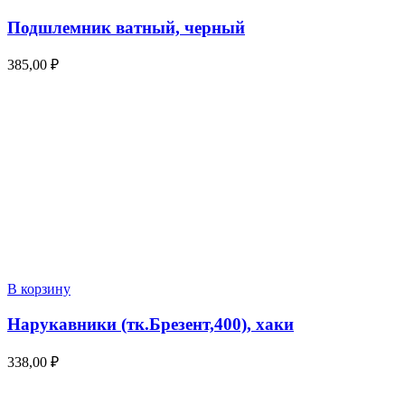
Подшлемник ватный, черный
385,00
₽
В корзину
Нарукавники (тк.Брезент,400), хаки
338,00
₽