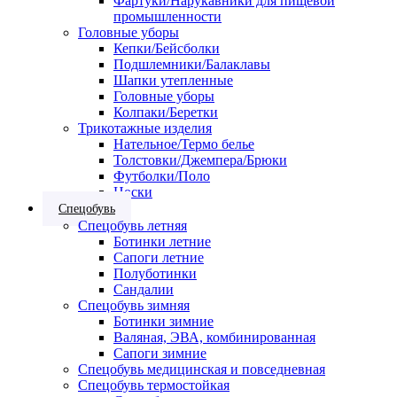
Фартуки/Нарукавники для пищевой
промышленности
Головные уборы
Кепки/Бейсболки
Подшлемники/Балаклавы
Шапки утепленные
Головные уборы
Колпаки/Беретки
Трикотажные изделия
Нательное/Термо белье
Толстовки/Джемпера/Брюки
Футболки/Поло
Носки
Спецобувь
Спецобувь летняя
Ботинки летние
Сапоги летние
Полуботинки
Сандалии
Спецобувь зимняя
Ботинки зимние
Валяная, ЭВА, комбинированная
Сапоги зимние
Спецобувь медицинская и повседневная
Спецобувь термостойкая