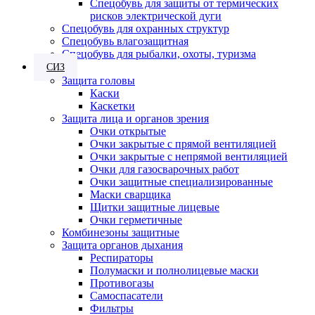
Спецобувь для защиты от термических
рисков электрической дуги
Спецобувь для охранных структур
Спецобувь влагозащитная
Спецобувь для рыбалки, охоты, туризма
СИЗ
Защита головы
Каски
Каскетки
Защита лица и органов зрения
Очки открытые
Очки закрытые с прямой вентиляцией
Очки закрытые с непрямой вентиляцией
Очки для газосварочных работ
Очки защитные специализированные
Маски сварщика
Щитки защитные лицевые
Очки герметичные
Комбинезоны защитные
Защита органов дыхания
Респираторы
Полумаски и полнолицевые маски
Противогазы
Самоспасатели
Фильтры