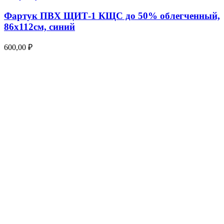
Фартук ПВХ ЩИТ-1 КЩС до 50% облегченный,
86х112см, синий
600,00
₽