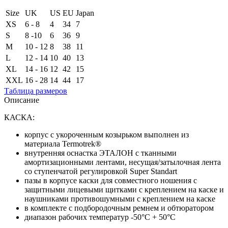
Size
UK
US
EU
Japan
XS
6 - 8
4
34
7
S
8 -10
6
36
9
M
10 - 12
8
38
11
L
12 - 14
10
40
13
XL
14 - 16
12
42
15
XXL
16 - 28
14
44
17
Таблица размеров
Описание
КАСКА:
корпус с укороченным козырьком выполнен из
материала Termotrek®
внутренняя оснастка ЭТАЛОН с тканными
амортизационными лентами, несущая/затылочная лента
со ступенчатой регулировкой Super Standart
пазы в корпусе каски для совместного ношения с
защитными лицевыми щитками с креплением на каске и
наушниками противошумными с креплением на каске
в комплекте с подбородочным ремнем и обтюратором
диапазон рабочих температур -50°C + 50°C