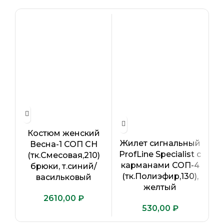
Костюм женский
Жилет сигнальный
Весна-1 СОП CH
ProfLine Specialist с
(тк.Смесовая,210)
карманами СОП-4
брюки, т.синий/
(тк.Полиэфир,130),
васильковый
желтый
₽
₽