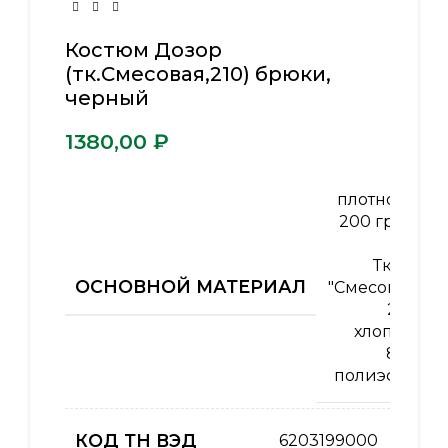
Костюм Дозор
(тк.Смесовая,210) брюки,
черный
₽
плотность
200 гр/м2
,
Ткань
ОСНОВНОЙ МАТЕРИАЛ
"Смесовая"
20%
хлопок /
80%
полиэфир
КОД ТН ВЭД
6203199000