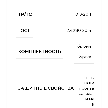
ТР/ТС
019/2011
ГОСТ
12.4.280-2014
брюки
КОМПЛЕКТНОСТЬ
,
Куртка
Од
специальна
защиты от 
ЗАЩИТНЫЕ СВОЙСТВА
производств
загрязнений 
и механич
воздей