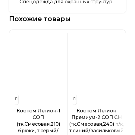
Спецодежда для охранных структур
Похожие товары
Костюм Легион-1
Костюм Легион
СОП
Премиум-2 СОП CH
(тк.Смесовая,210)
(тк.Смесовая,240) п/к,
(т
брюки, т.серый/
т.синий/васильковый