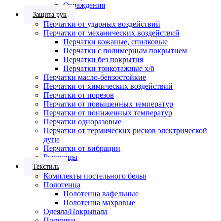
Ограждения
Защита рук
Перчатки от ударных воздействий
Перчатки от механических воздействий
Перчатки кожаные, спилковые
Перчатки с полимерным покрытием
Перчатки без покрытия
Перчатки трикотажные х/б
Перчатки масло-бензостойкие
Перчатки от химических воздействий
Перчатки от порезов
Перчатки от повышенных температур
Перчатки от пониженных температур
Перчатки одноразовые
Перчатки от термических рисков электрической
дуги
Перчатки от вибрации
Рукавицы
Текстиль
Комплекты постельного белья
Полотенца
Полотенца вафельные
Полотенца махровые
Одеяла/Покрывала
Подушки