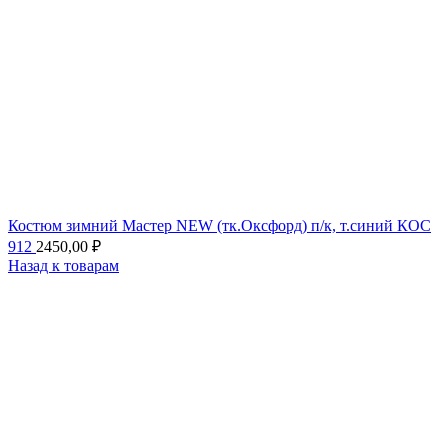
Костюм зимний Мастер NEW (тк.Оксфорд) п/к, т.синий КОС
912
2450,00
₽
Назад к товарам