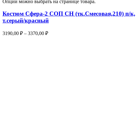
Опции можно выбрать на странице товара.
Костюм Сфера-2 СОП CH (тк.Смесовая,210) п/к,
т.серый/красный
3190,00
₽
–
3370,00
₽