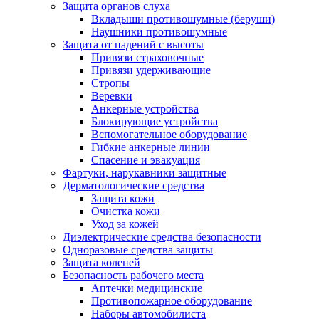
Защита органов слуха
Вкладыши противошумные (беруши)
Наушники противошумные
Защита от падений с высоты
Привязи страховочные
Привязи удерживающие
Стропы
Веревки
Анкерные устройства
Блокирующие устройства
Вспомогательное оборудование
Гибкие анкерные линии
Спасение и эвакуация
Фартуки, нарукавники защитные
Дерматологические средства
Защита кожи
Очистка кожи
Уход за кожей
Диэлектрические средства безопасности
Одноразовые средства защиты
Защита коленей
Безопасность рабочего места
Аптечки медицинские
Противопожарное оборудование
Наборы автомобилиста