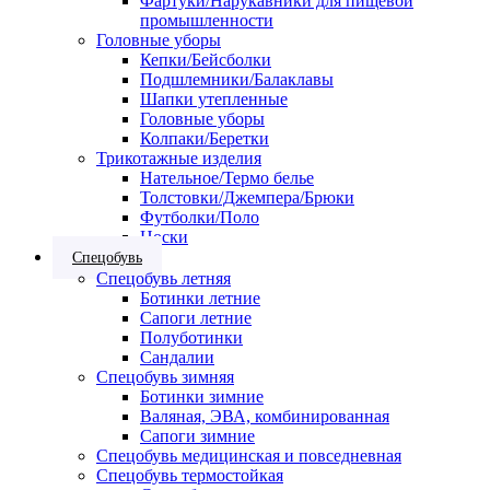
Фартуки/Нарукавники для пищевой
промышленности
Головные уборы
Кепки/Бейсболки
Подшлемники/Балаклавы
Шапки утепленные
Головные уборы
Колпаки/Беретки
Трикотажные изделия
Нательное/Термо белье
Толстовки/Джемпера/Брюки
Футболки/Поло
Носки
Спецобувь
Спецобувь летняя
Ботинки летние
Сапоги летние
Полуботинки
Сандалии
Спецобувь зимняя
Ботинки зимние
Валяная, ЭВА, комбинированная
Сапоги зимние
Спецобувь медицинская и повседневная
Спецобувь термостойкая