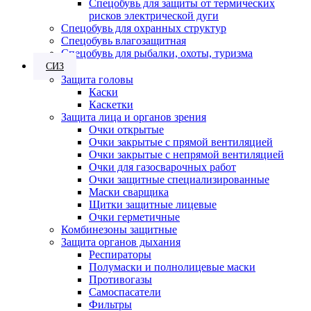
Спецобувь для защиты от термических
рисков электрической дуги
Спецобувь для охранных структур
Спецобувь влагозащитная
Спецобувь для рыбалки, охоты, туризма
СИЗ
Защита головы
Каски
Каскетки
Защита лица и органов зрения
Очки открытые
Очки закрытые с прямой вентиляцией
Очки закрытые с непрямой вентиляцией
Очки для газосварочных работ
Очки защитные специализированные
Маски сварщика
Щитки защитные лицевые
Очки герметичные
Комбинезоны защитные
Защита органов дыхания
Респираторы
Полумаски и полнолицевые маски
Противогазы
Самоспасатели
Фильтры