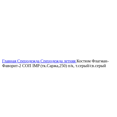
Главная
Спецодежда
Спецодежда летняя
Костюм Флагман-
Фаворит-2 СОП IMP (тк.Саржа,250) п/к, т.серый/св.серый