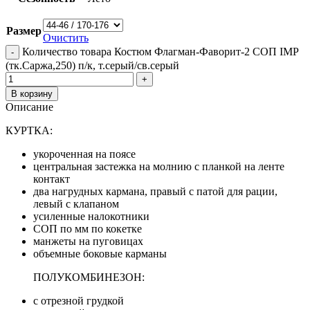
Размер
Очистить
Количество товара Костюм Флагман-Фаворит-2 СОП IMP
(тк.Саржа,250) п/к, т.серый/св.серый
В корзину
Описание
КУРТКА:
укороченная на поясе
центральная застежка на молнию с планкой на ленте
контакт
два нагрудных кармана, правый с патой для рации,
левый с клапаном
усиленные налокотники
СОП по мм по кокетке
манжеты на пуговицах
объемные боковые карманы
ПОЛУКОМБИНЕЗОН:
с отрезной грудкой