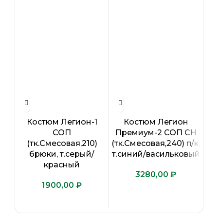
Костюм Легион-1
Костюм Легион
Ж
СОП
Премиум-2 СОП CH
Pr
(тк.Смесовая,210)
(тк.Смесовая,240) п/к,
к
брюки, т.серый/
т.синий/васильковый
(
красный
₽
₽