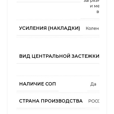
загрязнений 
и механич
воздей
УСИЛЕНИЯ (НАКЛАДКИ)
Колени
ВИД ЦЕНТРАЛЬНОЙ ЗАСТЕЖКИ (КУРТ
НАЛИЧИЕ СОП
Да
СТРАНА ПРОИЗВОДСТВА
РОССИЯ