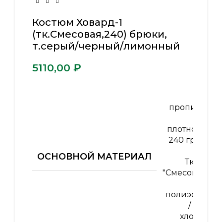
Костюм Ховард-1
(тк.Смесовая,240) брюки,
т.серый/черный/лимонный
₽
ВО-
пропитка
,
плотность
240 гр/м2
,
ОСНОВНОЙ МАТЕРИАЛ
Ткань
"Смесовая"
65%
полиэфир
/ 35%
хлопок