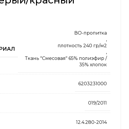
серый/красный
ВО-пропитка
,
плотность 240 гр/м2
РИАЛ
,
Ткань "Смесовая" 65% полиэфир /
35% хлопок
6203231000
019/2011
12.4.280-2014