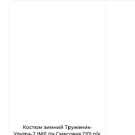
Костюм зимний Труженик-
Ультра-2 IMP (тк.Смесовая,210) п/к,