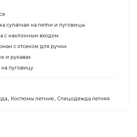
се
ка супатная на петли и пуговицы
на с наклонным входом
ман с отсеком для ручки
ке и рукавах
 на пуговицу
ники
жда
,
Костюмы летние
,
Спецодежда летняя
лнии