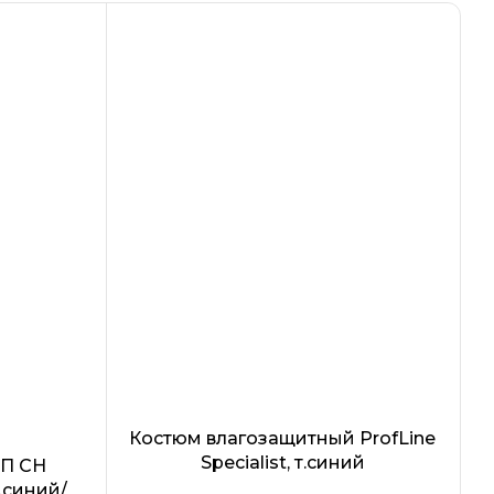
на
нники
н 50мм
Костюм влагозащитный ProfLine
Specialist, т.синий
ОП CH
т.синий/
(