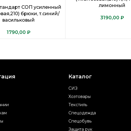
лимонный
тандарт СОП усиленный
вая,210) брюки, т.синий/
₽
васильковый
₽
гация
Каталог
СИЗ
Хозтовары
ании
Текстиль
кам
Спецодежда
ты
Спецобувь
Защита рук