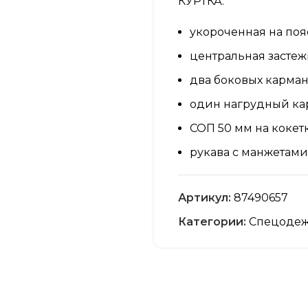
КУРТКА:
укороченная на поя
центральная застеж
два боковых карма
один нагрудный кар
СОП 50 мм на кокет
рукава с манжетами
усиленные налокот
Артикул:
87490657
воротник отложной
Категории:
Спецоде
усиленные швы
БРЮКИ:
прямого силуэта
с гульфиком на мо