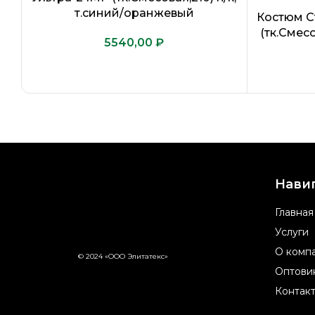
т.синий/оранжевый
Костюм С
(тк.Смесо
₽
Нави
Главная
Услуги
О комп
© 2024 «ООО Элитатекс»
Оптови
Контак