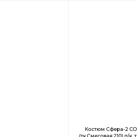
два боковых карма
усиленные наколе
СОП по низу брючи
Швы усилены!!!
Костюм Сфера-2 С
(тк.Смесовая,210) п/к, 