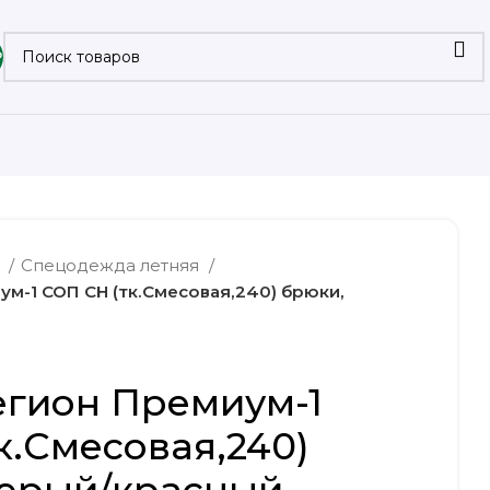
₽
а
Спецодежда летняя
м-1 СОП CH (тк.Смесовая,240) брюки,
егион Премиум-1
к.Смесовая,240)