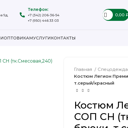
Телефон:
0,00
а 9д,
+7 (342) 206-36-54
+7 (950) 446 33 03
ИИ
ОПТОВИКАМ
УСЛУГИ
КОНТАКТЫ
Главная
Спецодежд
Костюм Легион Премиу
т.серый/красный
Костюм Л
СОП CH (т