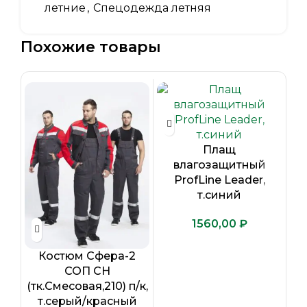
летние
,
Спецодежда летняя
Похожие товары
Плащ
влагозащитный
ProfLine Leader,
т.синий
₽
Костюм Сфера-2
СОП CH
(тк.Смесовая,210) п/к,
(т
т.серый/красный
т