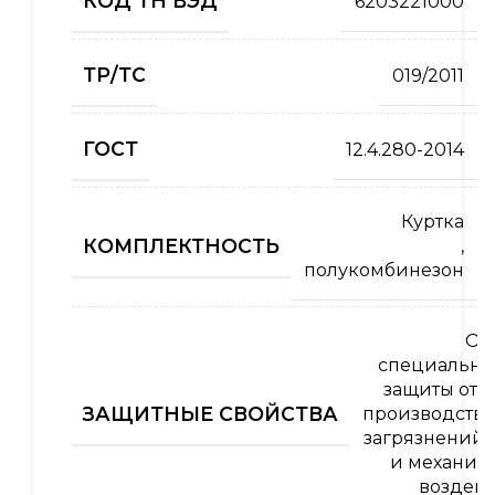
КОД ТН ВЭД
6203221000
ТР/ТС
019/2011
ГОСТ
12.4.280-2014
Куртка
КОМПЛЕКТНОСТЬ
,
полукомбинезон
Од
специальна
защиты от 
ЗАЩИТНЫЕ СВОЙСТВА
производств
загрязнений 
и механич
воздей