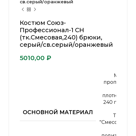
св.серый/оранжевый
Костюм Союз-
Профессионал-1 CH
(тк.Смесовая,240) брюки,
серый/св.серый/оранжевый
₽
МВО-
пропитка
,
плотность
240 гр/м2
,
ОСНОВНОЙ МАТЕРИАЛ
Ткань
"Смесовая"
65%
полиэфир