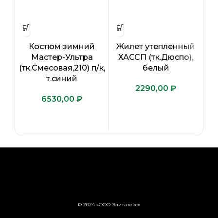
Костюм зимний
Жилет утепленный
Мастер-Ультра
ХАССП (тк.Дюспо),
(тк.Смесовая,210) п/к,
белый
(т
т.синий
₽
₽
© 2024 «ООО Элитатекс»