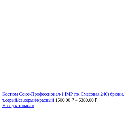
Костюм Союз-Профессионал-1 IMP (тк.Смесовая,240) брюки,
т.серый/св.серый/красный
1500,00
₽
–
5380,00
₽
Назад к товарам