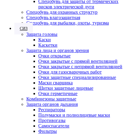
Спецобувь для защиты от термических
рисков электрической дуги
Спецобувь для охранных структур
Спецобувь влагозащитная
Спецобувь для рыбалки, охоты, туризма
СИЗ
Защита головы
Каски
Каскетки
Защита лица и органов зрения
Очки открытые
Очки закрытые с прямой вентиляцией
Очки закрытые с непрямой вентиляцией
Очки для газосварочных работ
Очки защитные специализированные
Маски сварщика
Щитки защитные лицевые
Очки герметичные
Комбинезоны защитные
Защита органов дыхания
Респираторы
Полумаски и полнолицевые маски
Противогазы
Самоспасатели
Фильтры