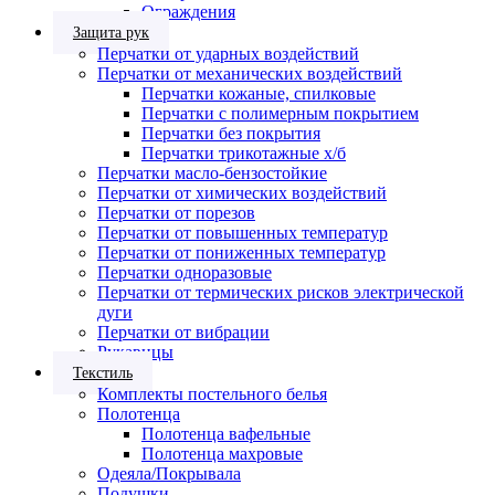
Ограждения
Защита рук
Перчатки от ударных воздействий
Перчатки от механических воздействий
Перчатки кожаные, спилковые
Перчатки с полимерным покрытием
Перчатки без покрытия
Перчатки трикотажные х/б
Перчатки масло-бензостойкие
Перчатки от химических воздействий
Перчатки от порезов
Перчатки от повышенных температур
Перчатки от пониженных температур
Перчатки одноразовые
Перчатки от термических рисков электрической
дуги
Перчатки от вибрации
Рукавицы
Текстиль
Комплекты постельного белья
Полотенца
Полотенца вафельные
Полотенца махровые
Одеяла/Покрывала
Подушки