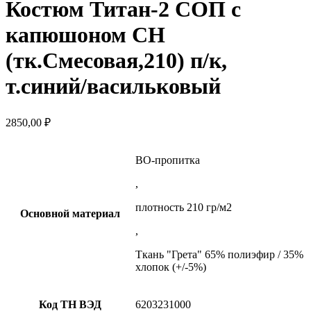
Костюм Титан-2 СОП с
капюшоном CH
(тк.Смесовая,210) п/к,
т.синий/васильковый
2850,00
₽
ВО-пропитка
,
плотность 210 гр/м2
Основной материал
,
Ткань "Грета" 65% полиэфир / 35%
хлопок (+/-5%)
Код ТН ВЭД
6203231000