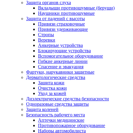
Защита органов слуха
Вкладыши противошумные (беруши)
Наушники противошумные
Защита от падений с высоты
Привязи страховочные
Привязи удерживающие
Стропы
Веревки
Анкерные устройства
Блокирующие устройства
Вспомогательное оборудование
Гибкие анкерные линии
Спасение и эвакуация
Фартуки, нарукавники защитные
Дерматологические средства
Защита кожи
Очистка кожи
Уход за кожей
Диэлектрические средства безопасности
Одноразовые средства защиты
Защита коленей
Безопасность рабочего места
Аптечки медицинские
Противопожарное оборудование
Наборы автомобилиста