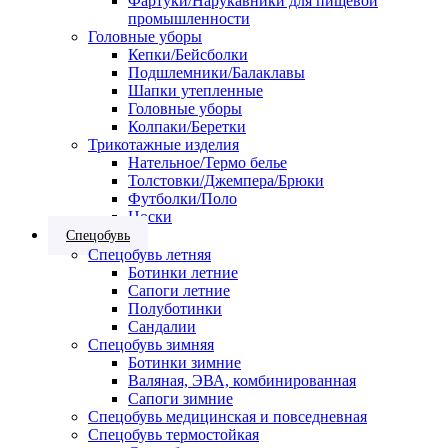
Фартуки/Нарукавники для пищевой
промышленности
Головные уборы
Кепки/Бейсболки
Подшлемники/Балаклавы
Шапки утепленные
Головные уборы
Колпаки/Беретки
Трикотажные изделия
Нательное/Термо белье
Толстовки/Джемпера/Брюки
Футболки/Поло
Носки
Спецобувь
Спецобувь летняя
Ботинки летние
Сапоги летние
Полуботинки
Сандалии
Спецобувь зимняя
Ботинки зимние
Валяная, ЭВА, комбинированная
Сапоги зимние
Спецобувь медицинская и повседневная
Спецобувь термостойкая