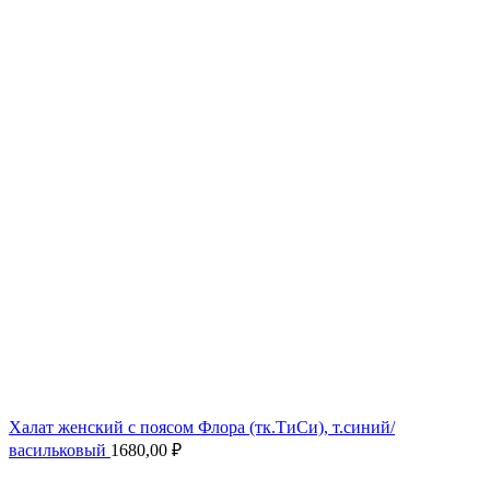
Халат женский с поясом Флора (тк.ТиСи), т.синий/
васильковый
1680,00
₽