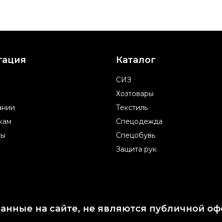
гация
Каталог
СИЗ
Хозтовары
ании
Текстиль
кам
Спецодежда
ты
Спецобувь
Защита рук
занные на сайте, не являются публичной оф