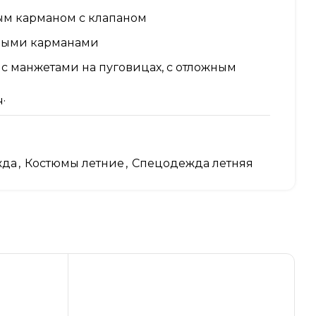
ым карманом с клапаном
ными карманами
с манжетами на пуговицах, с отложным
:
ка и застежкой в правом боковом шве на
жда
,
Костюмы летние
,
Спецодежда летняя
цы
манами
тся при помощи пряжек — фастексов и