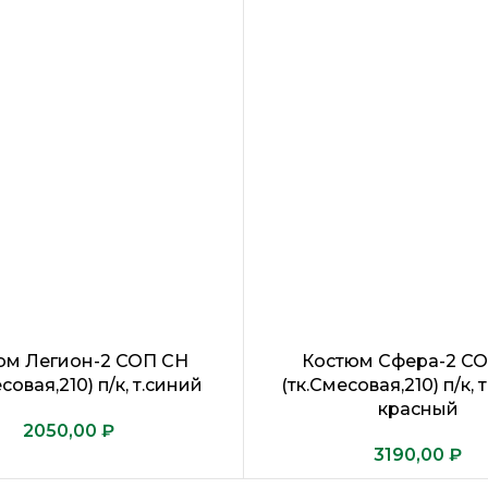
юм Легион-2 СОП CH
Костюм Сфера-2 С
совая,210) п/к, т.синий
(тк.Смесовая,210) п/к, 
красный
₽
₽