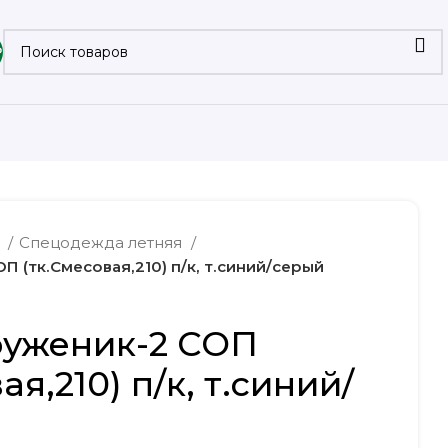
₽
а
Спецодежда летняя
 (тк.Смесовая,210) п/к, т.синий/серый
руженик-2 СОП
ая,210) п/к, т.синий/