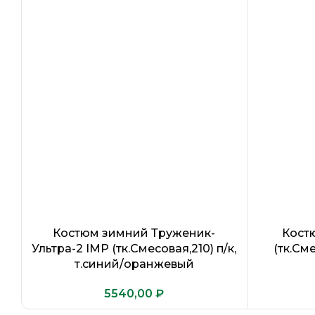
Костюм зимний Труженик-
Кост
Ультра-2 IMP (тк.Смесовая,210) п/к,
(тк.Сме
т.синий/оранжевый
₽