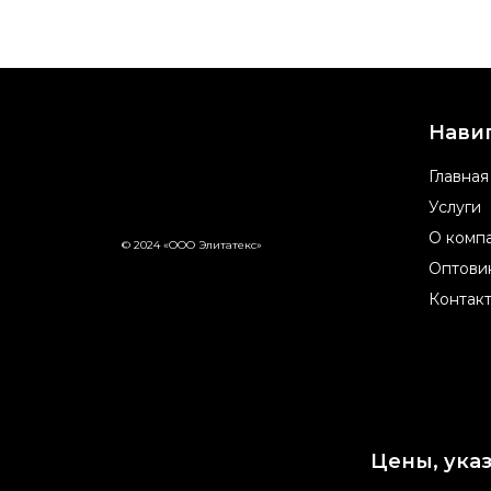
Нави
Главная
Услуги
О комп
© 2024 «ООО Элитатекс»
Оптови
Контак
Цены, ука