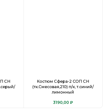
ОП CH
Костюм Сфера-2 СОП CH
т.серый/
(тк.Смесовая,210) п/к, т.синий/
(
лимонный
₽