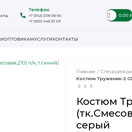
Телефон:
0,00
а 9д,
+7 (342) 206-36-54
+7 (950) 446 33 03
ИИ
ОПТОВИКАМ
УСЛУГИ
КОНТАКТЫ
Главная
Спецодежд
Костюм Труженик-2 СОП
Костюм Т
(тк.Смесов
серый