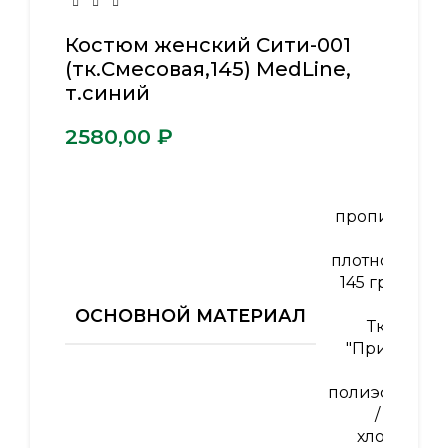
Костюм женский Сити-001
(тк.Смесовая,145) MedLine,
т.синий
₽
ВО-
пропитка
,
плотность
145 гр/м2
,
ОСНОВНОЙ МАТЕРИАЛ
Ткань
"Прима"
45%
полиэфир
/ 55%
хлопок