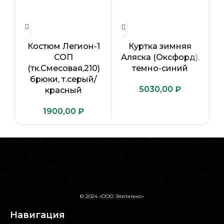
Костюм Легион-1
Куртка зимняя
СОП
Аляска (Оксфорд),
(тк.Смесовая,210)
темно-синий
брюки, т.серый/
₽
красный
₽
© 2024 «ООО Элитатекс»
Навигация