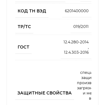
КОД ТН ВЭД
6201400000
ТР/ТС
019/2011
12.4.280-2014
ГОСТ
,
12.4.303-2016
Од
специальна
защиты от 
производств
загрязнений 
ЗАЩИТНЫЕ СВОЙСТВА
и механич
воздей