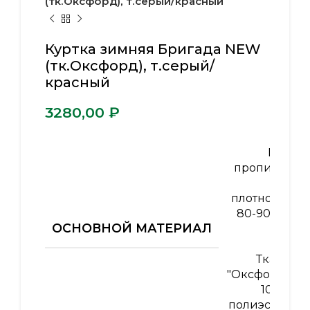
(тк.Оксфорд), т.серый/красный
Куртка зимняя Бригада NEW
(тк.Оксфорд), т.серый/
красный
₽
ВО-
пропитка
,
плотность
80-90 гр/
ОСНОВНОЙ МАТЕРИАЛ
м2
,
Ткань
"Оксфорд"
100%
полиэстер