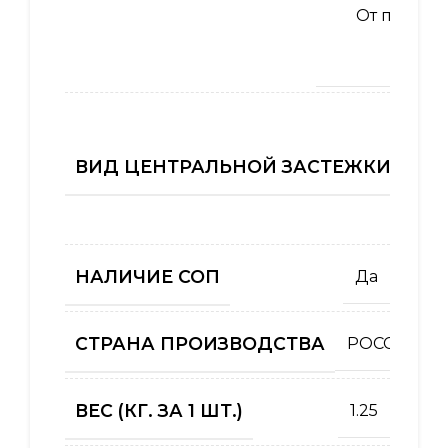
От пониж
темпе
во
ВИД ЦЕНТРАЛЬНОЙ ЗАСТЕЖКИ (КУРТ
НАЛИЧИЕ СОП
Да
СТРАНА ПРОИЗВОДСТВА
РОССИЯ
ВЕС (КГ. ЗА 1 ШТ.)
1.25