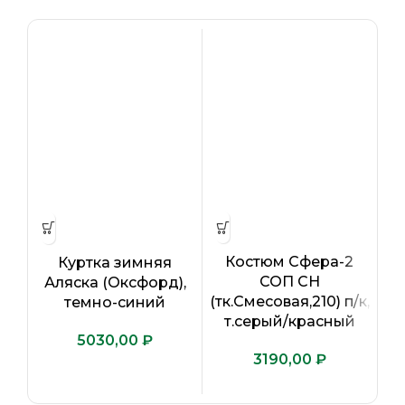
Костюм Сфера-2
Куртка зимняя
СОП CH
Аляска (Оксфорд),
(тк.Смесовая,210) п/к,
(т
темно-синий
т.серый/красный
т
₽
₽