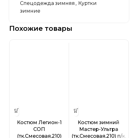
Спецодежда зимняя
,
Куртки
зимние
Похожие товары
Костюм Легион-1
Костюм зимний
СОП
Мастер-Ультра
(тк.Смесовая,210)
(тк.Смесовая,210) п/к,
(т