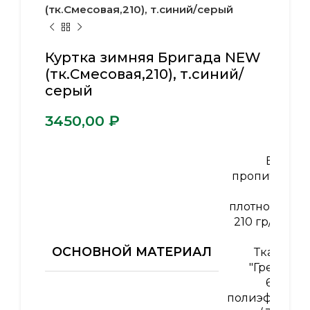
(тк.Смесовая,210), т.синий/серый
Куртка зимняя Бригада NEW
(тк.Смесовая,210), т.синий/
серый
₽
ВО-
пропитка
,
плотность
210 гр/м2
,
ОСНОВНОЙ МАТЕРИАЛ
Ткань
"Грета"
65%
полиэфир