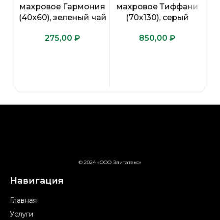
махровое Гармония
махровое Тиффани
м
(40х60), зеленый чай
(70х130), серый
₽
₽
© 2024 «ООО Элитатекс»
Навигация
Главная
Услуги