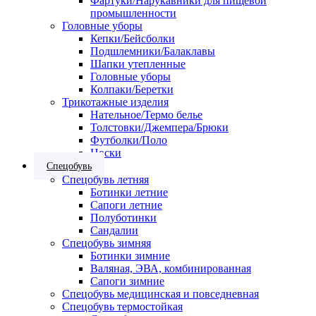
Фартуки/Нарукавники для пищевой
промышленности
Головные уборы
Кепки/Бейсболки
Подшлемники/Балаклавы
Шапки утепленные
Головные уборы
Колпаки/Беретки
Трикотажные изделия
Нательное/Термо белье
Толстовки/Джемпера/Брюки
Футболки/Поло
Носки
Спецобувь
Спецобувь летняя
Ботинки летние
Сапоги летние
Полуботинки
Сандалии
Спецобувь зимняя
Ботинки зимние
Валяная, ЭВА, комбинированная
Сапоги зимние
Спецобувь медицинская и повседневная
Спецобувь термостойкая