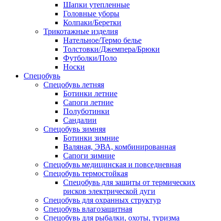
Шапки утепленные
Головные уборы
Колпаки/Беретки
Трикотажные изделия
Нательное/Термо белье
Толстовки/Джемпера/Брюки
Футболки/Поло
Носки
Спецобувь
Спецобувь летняя
Ботинки летние
Сапоги летние
Полуботинки
Сандалии
Спецобувь зимняя
Ботинки зимние
Валяная, ЭВА, комбинированная
Сапоги зимние
Спецобувь медицинская и повседневная
Спецобувь термостойкая
Спецобувь для защиты от термических
рисков электрической дуги
Спецобувь для охранных структур
Спецобувь влагозащитная
Спецобувь для рыбалки, охоты, туризма