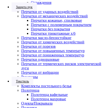
Ограждения
Защита рук
Перчатки от ударных воздействий
Перчатки от механических воздействий
Перчатки кожаные, спилковые
Перчатки с полимерным покрытием
Перчатки без покрытия
Перчатки трикотажные х/б
Перчатки масло-бензостойкие
Перчатки от химических воздействий
Перчатки от порезов
Перчатки от повышенных температур
Перчатки от пониженных температур
Перчатки одноразовые
Перчатки от термических рисков электрической
дуги
Перчатки от вибрации
Рукавицы
Текстиль
Комплекты постельного белья
Полотенца
Полотенца вафельные
Полотенца махровые
Одеяла/Покрывала
Подушки