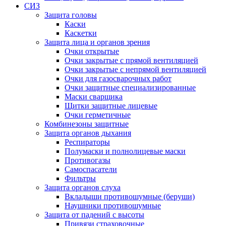
СИЗ
Защита головы
Каски
Каскетки
Защита лица и органов зрения
Очки открытые
Очки закрытые с прямой вентиляцией
Очки закрытые с непрямой вентиляцией
Очки для газосварочных работ
Очки защитные специализированные
Маски сварщика
Щитки защитные лицевые
Очки герметичные
Комбинезоны защитные
Защита органов дыхания
Респираторы
Полумаски и полнолицевые маски
Противогазы
Самоспасатели
Фильтры
Защита органов слуха
Вкладыши противошумные (беруши)
Наушники противошумные
Защита от падений с высоты
Привязи страховочные