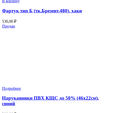
В корзину
Фартук тип Б (тк.Брезент,480), хаки
530,00
₽
Продан
Подробнее
Нарукавники ПВХ КЩС до 50% (46х22см),
синий