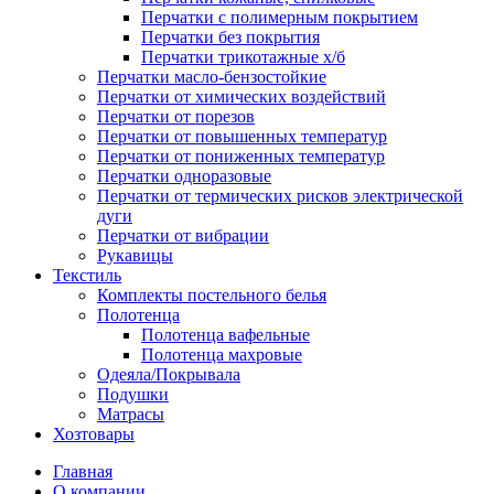
Перчатки с полимерным покрытием
Перчатки без покрытия
Перчатки трикотажные х/б
Перчатки масло-бензостойкие
Перчатки от химических воздействий
Перчатки от порезов
Перчатки от повышенных температур
Перчатки от пониженных температур
Перчатки одноразовые
Перчатки от термических рисков электрической
дуги
Перчатки от вибрации
Рукавицы
Текстиль
Комплекты постельного белья
Полотенца
Полотенца вафельные
Полотенца махровые
Одеяла/Покрывала
Подушки
Матрасы
Хозтовары
Главная
О компании