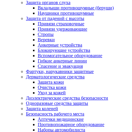
Защита органов слуха
Вкладыши противошумные (беруши)
Наушники противошумные
Защита от падений с высоты
Привязи страховочные
Привязи удерживающие
Стропы
Веревки
Анкерные устройства
Блокирующие устройства
Вспомогательное оборудование
Гибкие анкерные линии
Спасение и эвакуация
Фартуки, нарукавники защитные
Дерматологические средства
Защита кожи
Очистка кожи
Уход за кожей
Диэлектрические средства безопасности
Одноразовые средства защиты
Защита коленей
Безопасность рабочего места
Аптечки медицинские
Противопожарное оборудование
Наборы автомобилиста