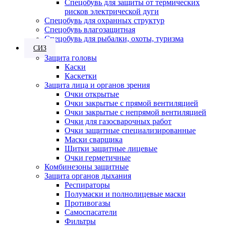
Спецобувь для защиты от термических
рисков электрической дуги
Спецобувь для охранных структур
Спецобувь влагозащитная
Спецобувь для рыбалки, охоты, туризма
СИЗ
Защита головы
Каски
Каскетки
Защита лица и органов зрения
Очки открытые
Очки закрытые с прямой вентиляцией
Очки закрытые с непрямой вентиляцией
Очки для газосварочных работ
Очки защитные специализированные
Маски сварщика
Щитки защитные лицевые
Очки герметичные
Комбинезоны защитные
Защита органов дыхания
Респираторы
Полумаски и полнолицевые маски
Противогазы
Самоспасатели
Фильтры