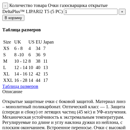
Количество товара Очки газосварщика открытые
DeltaPlus™ LIPARI2 T5 (5 PC)
В корзину
Таблица размеров
Size
UK
US
EU
Japan
XS
6 - 8
4
34
7
S
8 -10
6
36
9
M
10 - 12
8
38
11
L
12 - 14
10
40
13
XL
14 - 16
12
42
15
XXL
16 - 28
14
44
17
Таблица размеров
Описание
Открытые защитные очки с боковой защитой. Материал линз
– монолитный поликарбонат. Оптический класс — 1. Защита
(спереди и сбоку) от летящих частиц (45 м/с) и УФ-излучения.
Механическая устойчивость к экстремальным температурам.
Регулируемые по длине и углу наклона дужки из нейлона, с
плоским окончанием. Встроенное переносье. Очки с высокой