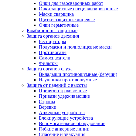
Очки для газосварочных работ
Очки защитные специализированные
Маски сварщика
Щитки защитные лицевые
Очки герметичные
Комбинезоны защитные
Защита органов дыхания
Респираторы
Полумаски и полнолицевые маски
Противогазы
Самоспасатели
Фильтры
Защита органов слуха
Вкладыши противошумные (беруши)
Наушники противошумные
Защита от падений с высоты
Привязи страховочные
Привязи удерживающие
Стропы
Веревки
Анкерные устройства
Блокирующие устройства
Вспомогательное оборудование
Гибкие анкерные линии
Спасение и эвакуация