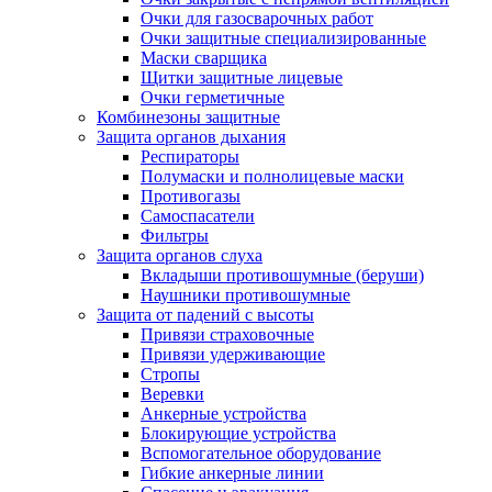
Очки для газосварочных работ
Очки защитные специализированные
Маски сварщика
Щитки защитные лицевые
Очки герметичные
Комбинезоны защитные
Защита органов дыхания
Респираторы
Полумаски и полнолицевые маски
Противогазы
Самоспасатели
Фильтры
Защита органов слуха
Вкладыши противошумные (беруши)
Наушники противошумные
Защита от падений с высоты
Привязи страховочные
Привязи удерживающие
Стропы
Веревки
Анкерные устройства
Блокирующие устройства
Вспомогательное оборудование
Гибкие анкерные линии