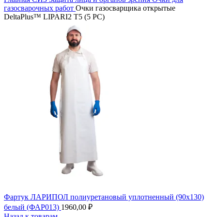
газосварочных работ
Очки газосварщика открытые
DeltaPlus™ LIPARI2 T5 (5 PC)
Фартук ЛАРИПОЛ полиуретановый уплотненный (90х130)
белый (ФАР013)
1960,00
₽
Назад к товарам