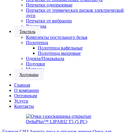
Перчатки одноразовые
Перчатки от термических рисков электрической
дуги
Перчатки от вибрации
Рукавицы
Текстиль
Комплекты постельного белья
Полотенца
Полотенца вафельные
Полотенца махровые
Одеяла/Покрывала
Подушки
Матрасы
Хозтовары
Главная
О компании
Оптовикам
Услуги
Контакты
Главная
СИЗ
Защита лица и органов зрения
Очки для