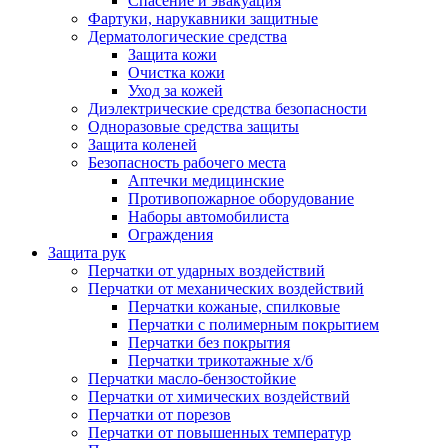
Спасение и эвакуация
Фартуки, нарукавники защитные
Дерматологические средства
Защита кожи
Очистка кожи
Уход за кожей
Диэлектрические средства безопасности
Одноразовые средства защиты
Защита коленей
Безопасность рабочего места
Аптечки медицинские
Противопожарное оборудование
Наборы автомобилиста
Ограждения
Защита рук
Перчатки от ударных воздействий
Перчатки от механических воздействий
Перчатки кожаные, спилковые
Перчатки с полимерным покрытием
Перчатки без покрытия
Перчатки трикотажные х/б
Перчатки масло-бензостойкие
Перчатки от химических воздействий
Перчатки от порезов
Перчатки от повышенных температур