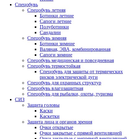
Спецобувь
Спецобувь летняя
Ботинки летние
Сапоги летние
Полуботинки
Сандалии
Спецобувь зимняя
Ботинки зимние
Валяная, ЭВА, комбинированная
Сапоги зимние
Спецобувь медицинская и повседневная
Спецобувь термостойкая
Спецобувь для защиты от термических
рисков электрической дуги
Спецобувь для охранных структур
Спецобувь влагозащитная
Спецобувь для рыбалки, охоты, туризма
СИЗ
Защита головы
Каски
Каскетки
Защита лица и органов зрения
Очки открытые
Очки закрытые с прямой вентиляцией
Очки закрытые с непрямой вентиляцией