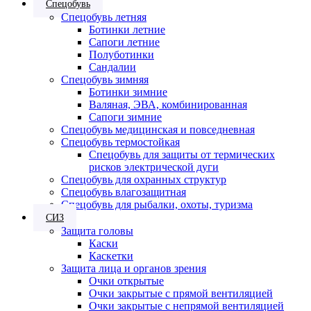
Спецобувь
Спецобувь летняя
Ботинки летние
Сапоги летние
Полуботинки
Сандалии
Спецобувь зимняя
Ботинки зимние
Валяная, ЭВА, комбинированная
Сапоги зимние
Спецобувь медицинская и повседневная
Спецобувь термостойкая
Спецобувь для защиты от термических
рисков электрической дуги
Спецобувь для охранных структур
Спецобувь влагозащитная
Спецобувь для рыбалки, охоты, туризма
СИЗ
Защита головы
Каски
Каскетки
Защита лица и органов зрения
Очки открытые
Очки закрытые с прямой вентиляцией
Очки закрытые с непрямой вентиляцией