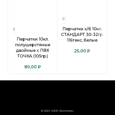
Перчатки х/б 10кл.
П
СТАНДАРТ 30-32гр.
Перчатки 10кл.
116текс, белые
полушерстяные
двойные с ПВХ
₽
ТОЧКА (105гр.)
₽
© 2024 «ООО Элитатекс»