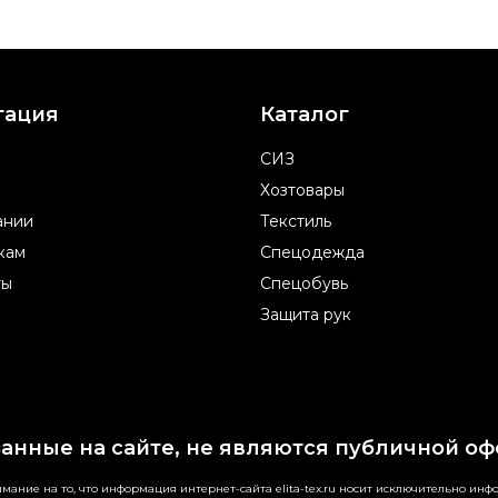
гация
Каталог
СИЗ
Хозтовары
ании
Текстиль
кам
Спецодежда
ты
Спецобувь
Защита рук
занные на сайте, не являются публичной оф
ание на то, что информация интернет-сайта elita-tex.ru носит исключительно ин