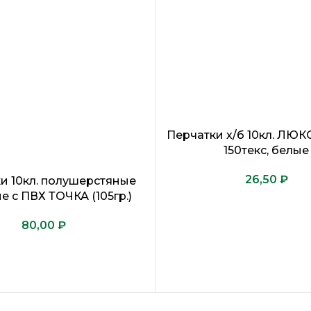
Перчатки х/б 10кл. ЛЮКС
150текс, белые
₽
и 10кл. полушерстяные
 с ПВХ ТОЧКА (105гр.)
₽