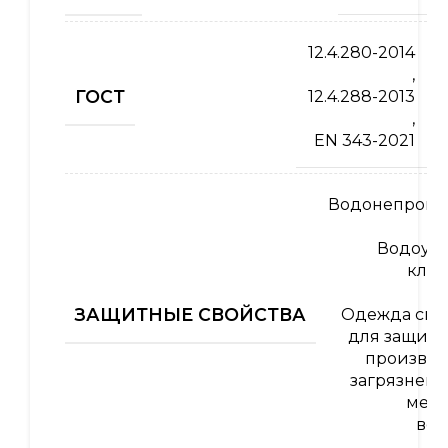
12.4.280-2014
,
ГОСТ
12.4.288-2013
,
EN 343-2021
Водонепрони
Водоупо
клас
ЗАЩИТНЫЕ СВОЙСТВА
Одежда спе
для защиты
производ
загрязнени
меха
воз