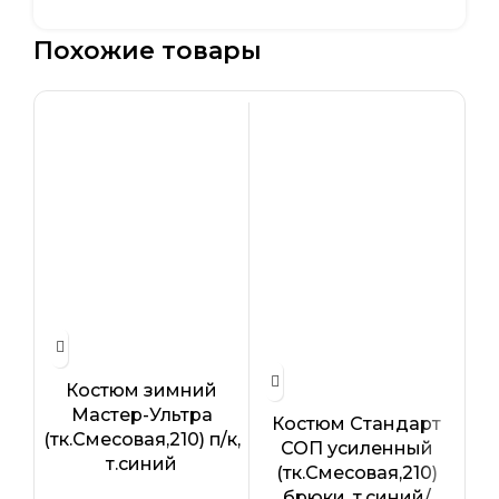
Похожие товары
Костюм зимний
Ж
Мастер-Ультра
Pr
Костюм Стандарт
(тк.Смесовая,210) п/к,
к
СОП усиленный
т.синий
(
(тк.Смесовая,210)
брюки, т.синий/