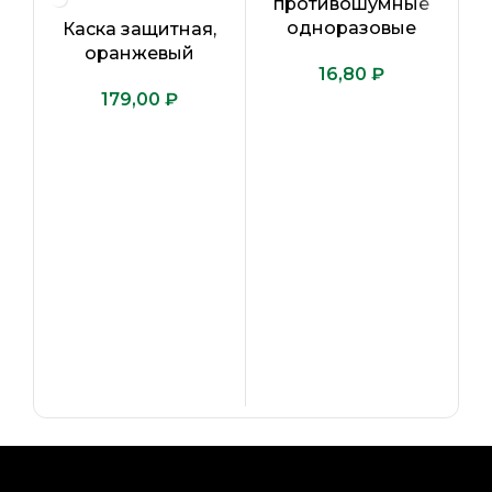
противошумные
одноразовые
Каска защитная,
оранжевый
₽
₽
П
а