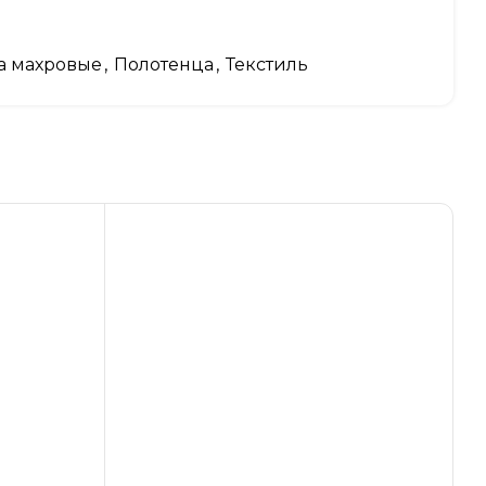
а махровые
,
Полотенца
,
Текстиль