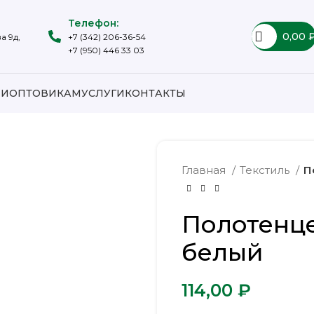
Телефон:
0,00
а 9д,
+7 (342) 206-36-54
+7 (950) 446 33 03
ИИ
ОПТОВИКАМ
УСЛУГИ
КОНТАКТЫ
Главная
Текстиль
П
Полотенце
белый
₽