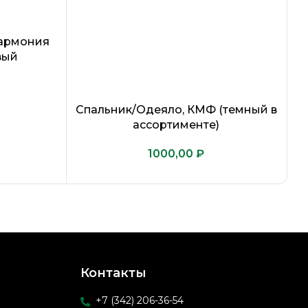
Гармония
вый
Спальник/Одеяло, КМФ (темный в
ассортименте)
₽
Контакты
+7 (342) 206-36-54