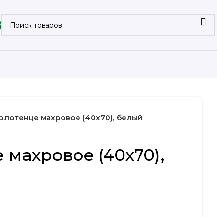
₽
олотенце махровое (40х70), белый
 махровое (40х70),