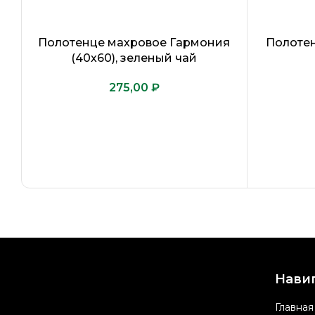
Полотенце махровое Гармония
Полоте
(40х60), зеленый чай
₽
Нави
Главная