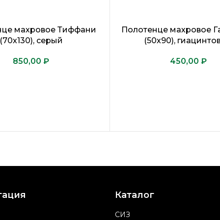
нце махровое Тиффани
Полотенце махровое 
(70х130), серый
(50х90), гиацинто
₽
₽
гация
Каталог
СИЗ