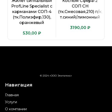
Жилет сигнальный
Костюм Сфера-2
ProfLine Specialist с
СОП CH
P
карманами СОП-4
(тк.Смесовая,210) п/к,
(тк.Полиэфир,130),
т.синий/лимонный
оранжевый
₽
₽
© 2024 «ООО Элитатекс»
Навигация
Главная
Услуги
О компании