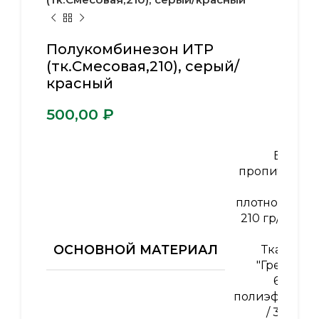
Полукомбинезон ИТР
(тк.Смесовая,210), серый/
красный
₽
ВО-
пропитка
,
плотность
210 гр/м2
,
ОСНОВНОЙ МАТЕРИАЛ
Ткань
"Грета"
65%
полиэфир
/ 35%