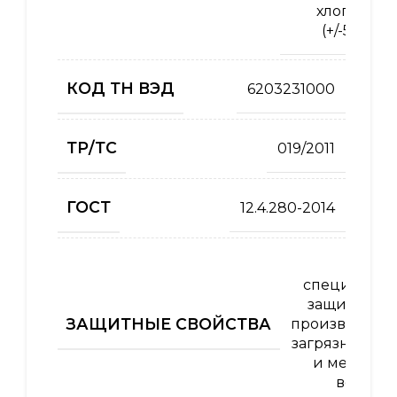
хлопок
(+/-5%)
КОД ТН ВЭД
6203231000
ТР/ТС
019/2011
ГОСТ
12.4.280-2014
Од
специальна
защиты от 
ЗАЩИТНЫЕ СВОЙСТВА
производств
загрязнений 
и механич
воздей