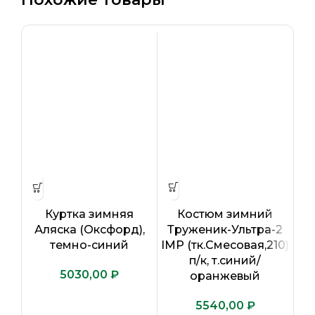
Костюм зимний
Куртка зимняя
Труженик-Ультра-2
П
Аляска (Оксфорд),
IMP (тк.Смесовая,210)
(тк
темно-синий
п/к, т.синий/
т.
₽
оранжевый
₽