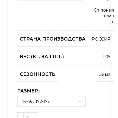
От пониж
темпе
во
СТРАНА ПРОИЗВОДСТВА
РОССИЯ
ВЕС (КГ. ЗА 1 ШТ.)
1.05
СЕЗОННОСТЬ
Зима
РАЗМЕР
Alternative: