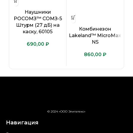
Наушники
РОСОМЗ™ СОМЗ-5
п
Штурм (27 дБ) на
Комбинезон
каску, 60105
Lakeland™ MicroMax
NS
₽
₽
© 2024 «ООО Элитатекс»
Навигация