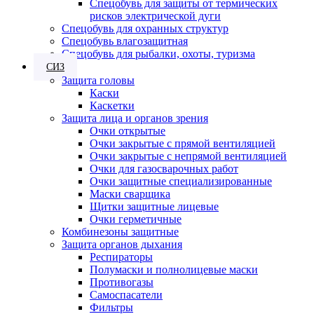
Спецобувь для защиты от термических
рисков электрической дуги
Спецобувь для охранных структур
Спецобувь влагозащитная
Спецобувь для рыбалки, охоты, туризма
СИЗ
Защита головы
Каски
Каскетки
Защита лица и органов зрения
Очки открытые
Очки закрытые с прямой вентиляцией
Очки закрытые с непрямой вентиляцией
Очки для газосварочных работ
Очки защитные специализированные
Маски сварщика
Щитки защитные лицевые
Очки герметичные
Комбинезоны защитные
Защита органов дыхания
Респираторы
Полумаски и полнолицевые маски
Противогазы
Самоспасатели
Фильтры