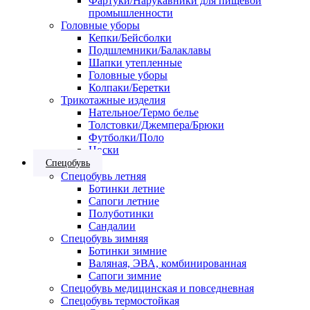
Фартуки/Нарукавники для пищевой
промышленности
Головные уборы
Кепки/Бейсболки
Подшлемники/Балаклавы
Шапки утепленные
Головные уборы
Колпаки/Беретки
Трикотажные изделия
Нательное/Термо белье
Толстовки/Джемпера/Брюки
Футболки/Поло
Носки
Спецобувь
Спецобувь летняя
Ботинки летние
Сапоги летние
Полуботинки
Сандалии
Спецобувь зимняя
Ботинки зимние
Валяная, ЭВА, комбинированная
Сапоги зимние
Спецобувь медицинская и повседневная
Спецобувь термостойкая