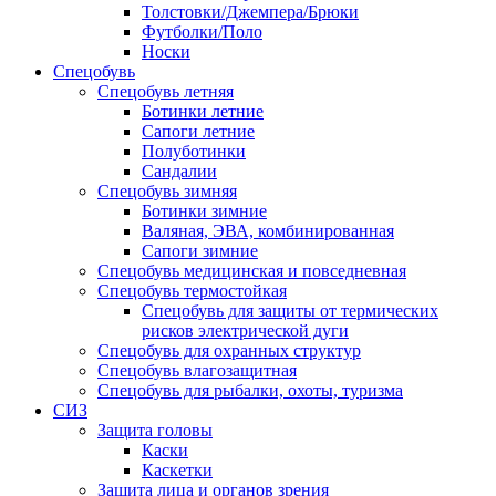
Толстовки/Джемпера/Брюки
Футболки/Поло
Носки
Спецобувь
Спецобувь летняя
Ботинки летние
Сапоги летние
Полуботинки
Сандалии
Спецобувь зимняя
Ботинки зимние
Валяная, ЭВА, комбинированная
Сапоги зимние
Спецобувь медицинская и повседневная
Спецобувь термостойкая
Спецобувь для защиты от термических
рисков электрической дуги
Спецобувь для охранных структур
Спецобувь влагозащитная
Спецобувь для рыбалки, охоты, туризма
СИЗ
Защита головы
Каски
Каскетки
Защита лица и органов зрения