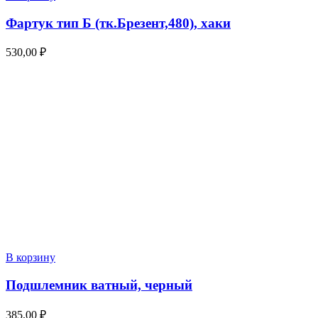
Фартук тип Б (тк.Брезент,480), хаки
530,00
₽
В корзину
Подшлемник ватный, черный
385,00
₽