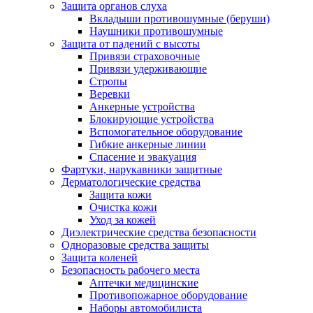
Защита органов слуха
Вкладыши противошумные (беруши)
Наушники противошумные
Защита от падений с высоты
Привязи страховочные
Привязи удерживающие
Стропы
Веревки
Анкерные устройства
Блокирующие устройства
Вспомогательное оборудование
Гибкие анкерные линии
Спасение и эвакуация
Фартуки, нарукавники защитные
Дерматологические средства
Защита кожи
Очистка кожи
Уход за кожей
Диэлектрические средства безопасности
Одноразовые средства защиты
Защита коленей
Безопасность рабочего места
Аптечки медицинские
Противопожарное оборудование
Наборы автомобилиста