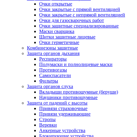
Очки открытые
Очки закрытые с прямой вентиляцией
Очки закрытые с непрямой вентиляцией
Очки для газосварочных работ
Очки защитные специализированные
Маски сварщика
Щитки защитные лицевые
Очки герметичные
Комбинезоны защитные
Защита органов дыхания
Респираторы
Полумаски и полнолицевые маски
Противогазы
Самоспасатели
Фильтры
Защита органов слуха
Вкладыши противошумные (беруши)
Наушники противошумные
Защита от падений с высоты
Привязи страховочные
Привязи удерживающие
Стропы
Веревки
Анкерные устройства
Блокирующие устройства