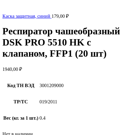
Каска защитная, синий
179,00
₽
Респиратор чашеобразный
DSK PRO 5510 НK с
клапаном, FFP1 (20 шт)
1940,00
₽
Код ТН ВЭД
3001209000
ТР/ТС
019/2011
Вес (кг. за 1 шт.)
0.4
Нет в наличии