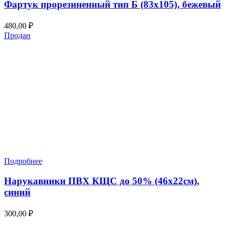
Фартук прорезиненный тип Б (83х105), бежевый
480,00
₽
Продан
Подробнее
Нарукавники ПВХ КЩС до 50% (46х22см),
синий
300,00
₽