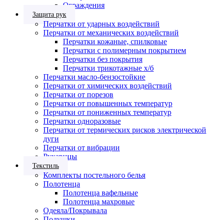
Ограждения
Защита рук
Перчатки от ударных воздействий
Перчатки от механических воздействий
Перчатки кожаные, спилковые
Перчатки с полимерным покрытием
Перчатки без покрытия
Перчатки трикотажные х/б
Перчатки масло-бензостойкие
Перчатки от химических воздействий
Перчатки от порезов
Перчатки от повышенных температур
Перчатки от пониженных температур
Перчатки одноразовые
Перчатки от термических рисков электрической
дуги
Перчатки от вибрации
Рукавицы
Текстиль
Комплекты постельного белья
Полотенца
Полотенца вафельные
Полотенца махровые
Одеяла/Покрывала
Подушки