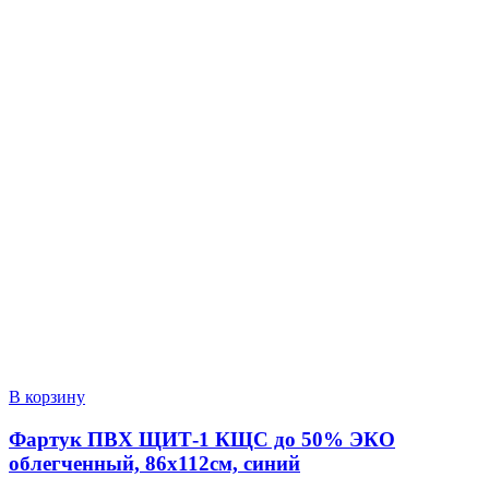
В корзину
Фартук ПВХ ЩИТ-1 КЩС до 50% ЭКО
облегченный, 86х112см, синий