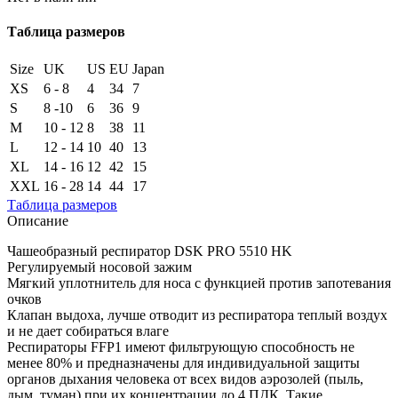
Таблица размеров
Size
UK
US
EU
Japan
XS
6 - 8
4
34
7
S
8 -10
6
36
9
M
10 - 12
8
38
11
L
12 - 14
10
40
13
XL
14 - 16
12
42
15
XXL
16 - 28
14
44
17
Таблица размеров
Описание
Чашеобразный респиратор DSK PRO 5510 НK
Регулируемый носовой зажим
Мягкий уплотнитель для носа с функцией против запотевания
очков
Клапан выдоха, лучше отводит из респиратора теплый воздух
и не дает собираться влаге
Респираторы FFP1 имеют фильтрующую способность не
менее 80% и предназначены для индивидуальной защиты
органов дыхания человека от всех видов аэрозолей (пыль,
дым, туман) при их концентрации до 4 ПДК. Такие