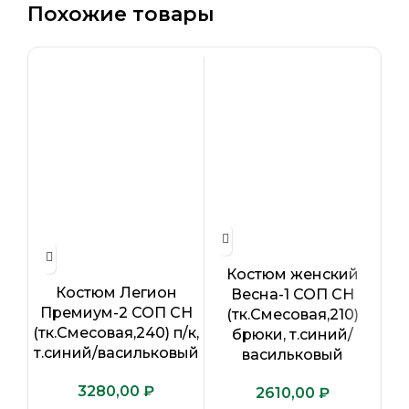
Похожие товары
Костюм женский
Костюм Легион
Ж
Весна-1 СОП CH
Премиум-2 СОП CH
Pr
(тк.Смесовая,210)
(тк.Смесовая,240) п/к,
к
брюки, т.синий/
т.синий/васильковый
(
васильковый
₽
₽