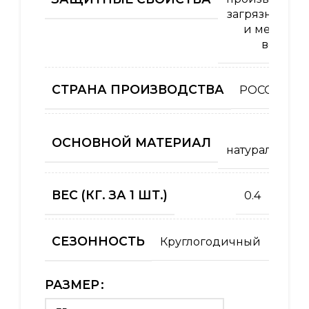
загрязнений 
и механич
воздей
СТРАНА ПРОИЗВОДСТВА
РОССИЯ
Кожа
ОСНОВНОЙ МАТЕРИАЛ
натуральная
ВЕС (КГ. ЗА 1 ШТ.)
0.4
СЕЗОННОСТЬ
Круглогодичный
РАЗМЕР