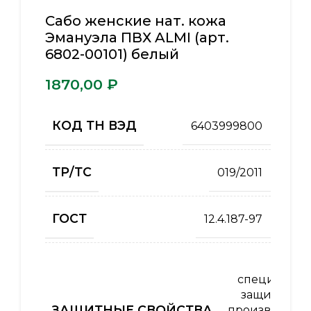
Сабо женские нат. кожа
Эмануэла ПВХ ALMI (арт.
6802-00101) белый
₽
КОД ТН ВЭД
6403999800
ТР/ТС
019/2011
ГОСТ
12.4.187-97
Од
специальна
защиты от 
ЗАЩИТНЫЕ СВОЙСТВА
производств