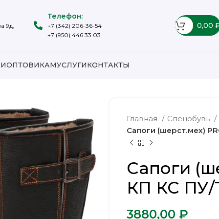
Телефон:
0,00
а 9д,
+7 (342) 206-36-54
+7 (950) 446 33 03
ИИ
ОПТОВИКАМ
УСЛУГИ
КОНТАКТЫ
Главная
Спецобувь
Сапоги (шерст.мех) P
Сапоги (ш
КП КС ПУ/
₽