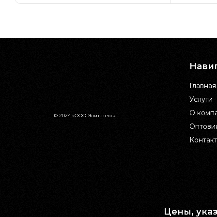
Нави
Главная
Услуги
О комп
© 2024 «ООО Элитатекс»
Оптови
Контак
Цены, ука