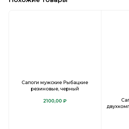
Сапоги мужские Рыбацкие
резиновые, черный
Са
₽
двухком