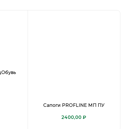
цОбувь
Са
Сапоги PROFLINE МП ПУ
₽