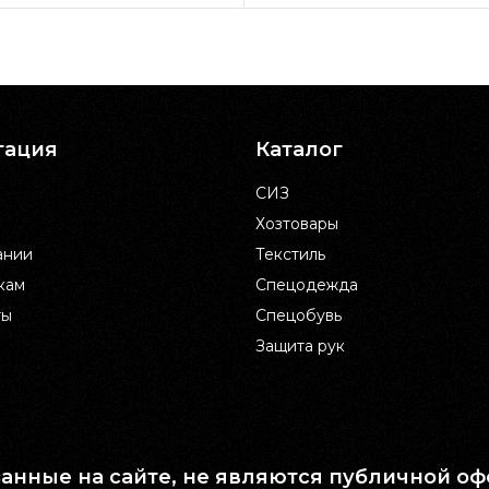
гация
Каталог
СИЗ
Хозтовары
ании
Текстиль
кам
Спецодежда
ты
Спецобувь
Защита рук
занные на сайте, не являются публичной оф