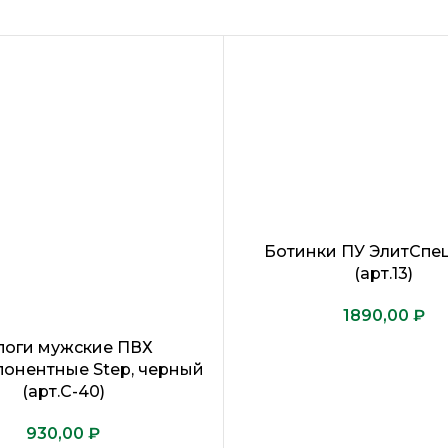
Ботинки ПУ ЭлитСпе
(арт.13)
₽
поги мужские ПВХ
понентные Step, черный
(арт.С-40)
₽