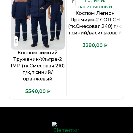
Костюм Легион
Премиум-2 СОП CH
(тк.Смесовая,240) п/к,
т.синий/васильковый
₽
Костюм зимний
Ж
Труженик-Ультра-2
Pr
IMP (тк.Смесовая,210)
к
п/к, т.синий/
(
оранжевый
₽