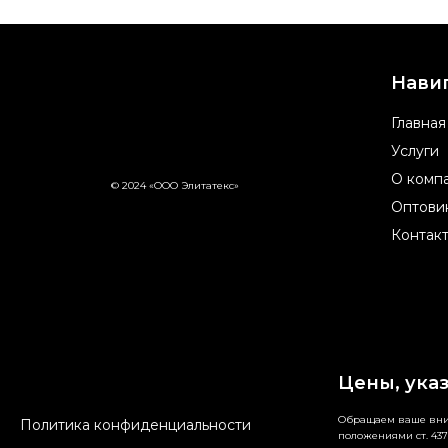
Нави
Главная
Услуги
О комп
© 2024 «ООО Элитатекс»
Оптови
Контак
Цены, ука
Обращаем ваше вним
Политика конфиденциальности
положениями ст. 437