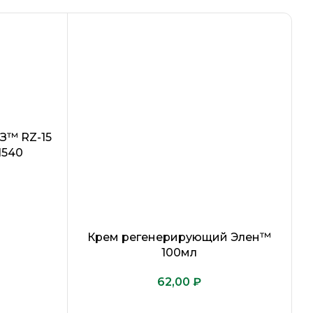
на): 55 мм два карабина
ина): 18 мм один карабин
не менее 15 кН (1500 кгс)
З™ RZ-15
11540
ода.
Крем регенерирующий Элен™
100мл
₽