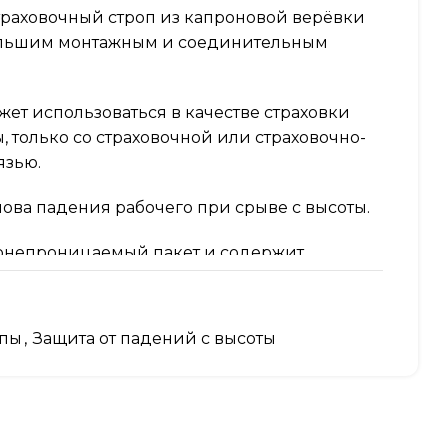
траховочный строп из капроновой верёвки
большим монтажным и соединительным
жет использоваться в качестве страховки
, только со страховочной или страховочно-
зью.
нова падения рабочего при срыве с высоты.
донепроницаемый пакет и содержит
ю по применению.
сторожности, которые могут повлиять на
опы
,
Защита от падений с высоты
мер: острые кромки, режущие, абразивные
оздействия, химические реактивы.
 50 мм