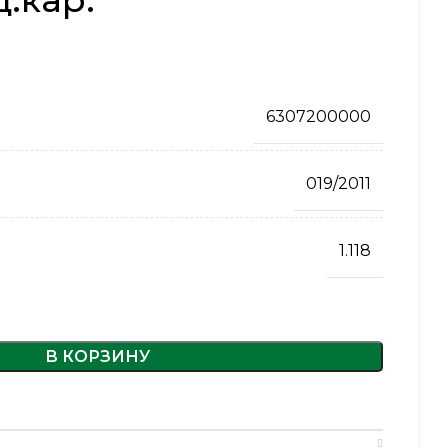
д.кар.
6307200000
019/2011
1.118
В КОРЗИНУ