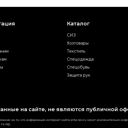
гация
Каталог
СИЗ
Хозтовары
ании
Текстиль
кам
Спецодежда
ты
Спецобувь
Защита рук
занные на сайте, не являются публичной оф
ание на то, что информация интернет-сайта elita-tex.ru носит исключительно ин
 ГК РФ.