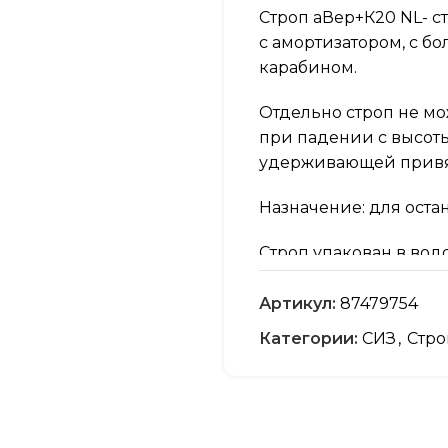
Строп аВер+К20 NL- с
с амортизатором, с 
карабином.
Отдельно строп не мо
при падении с высоты
удерживающей привя
Назначение: для оста
Строп упакован в во
паспорт и инструкци
Артикул:
87479754
Соблюдать меры предо
Категории:
СИЗ
,
Стр
работу стропа, напри
или климатические в
Длина стропа: 1,8 м +-