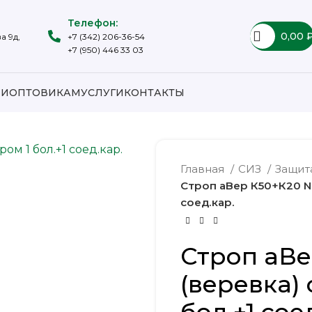
Телефон:
0,00
а 9д,
+7 (342) 206-36-54
+7 (950) 446 33 03
ИИ
ОПТОВИКАМ
УСЛУГИ
КОНТАКТЫ
Главная
СИЗ
Защит
Строп аВер К50+К20 NL
соед.кар.
Строп аВе
(веревка)