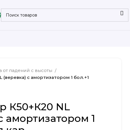
₽
а от падений с высоты
 (веревка) с амортизатором 1 бол.+1
р К50+К20 NL
 с амортизатором 1