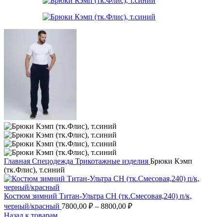
Главная
Спецодежда
Трикотажные изделия
Брюки Кэмп
(тк.Флис), т.синий
Костюм зимний Титан-Ультра CH (тк.Смесовая,240) п/к,
черный/красный
7800,00
₽
–
8800,00
₽
Назад к товарам