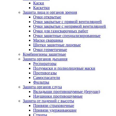
Каски
Каскетки
Защита лица и органов зрения
Очки открытые
Очки закрытые с прямой вентиляцией
Очки закрытые с непрямой вентиляцией
Очки для газосварочных работ
Очки защитные специализированные
Маски сварщика
Щитки защитные лицевые
Очки герметичные
Комбинезоны защитные
Защита органов дыхания
Респираторы
Полумаски и полнолицевые маски
Противогазы
Самоспасатели
Фильтры
Защита органов слуха
Вкладыши противошумные (беруши)
Наушники противошумные
Защита от падений с высоты
Привязи страховочные
Привязи удерживающие
Стропы