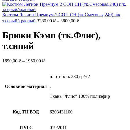
Костюм Легион Премиум-2 СОП CH (тк.Смесовая,240) п/к,
т.серый/красный
3280,00
₽
–
3600,00
₽
Брюки Кэмп (тк.Флис),
т.синий
1690,00
₽
–
1950,00
₽
плотность 280 гр/м2
Основной материал
,
Ткань "Флис" 100% полиэфир
Код ТН ВЭД
6203431100
ТР/ТС
019/2011