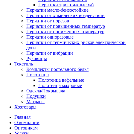
Перчатки трикотажные х/б
Перчатки масло-бензостойкие
Перчатки от химических воздействий
Перчатки от порезов
Перчатки от повышенных температур
Перчатки от пониженных температур
Перчатки одноразовые
Перчатки от термических рисков электрической
дуги
Перчатки от вибрации
Рукавицы
Текстиль
Комплекты постельного белья
Полотенца
Полотенца вафельные
Полотенца махровые
Одеяла/Покрывала
Подушки
Матрасы
Хозтовары
Главная
О компании
Оптовикам
Услуги