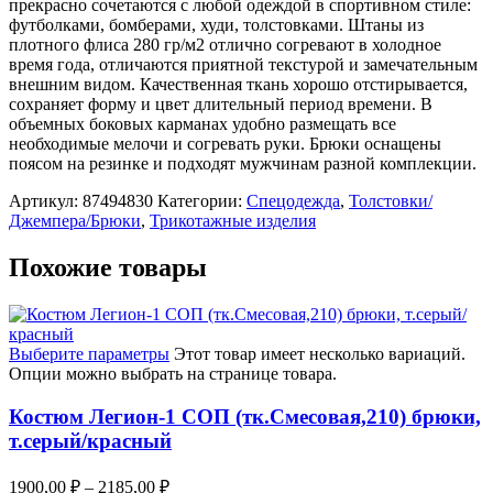
прекрасно сочетаются с любой одеждой в спортивном стиле:
футболками, бомберами, худи, толстовками. Штаны из
плотного флиса 280 гр/м2 отлично согревают в холодное
время года, отличаются приятной текстурой и замечательным
внешним видом. Качественная ткань хорошо отстирывается,
сохраняет форму и цвет длительный период времени. В
объемных боковых карманах удобно размещать все
необходимые мелочи и согревать руки. Брюки оснащены
поясом на резинке и подходят мужчинам разной комплекции.
Артикул:
87494830
Категории:
Спецодежда
,
Толстовки/
Джемпера/Брюки
,
Трикотажные изделия
Похожие товары
Выберите параметры
Этот товар имеет несколько вариаций.
Опции можно выбрать на странице товара.
Костюм Легион-1 СОП (тк.Смесовая,210) брюки,
т.серый/красный
1900,00
₽
–
2185,00
₽