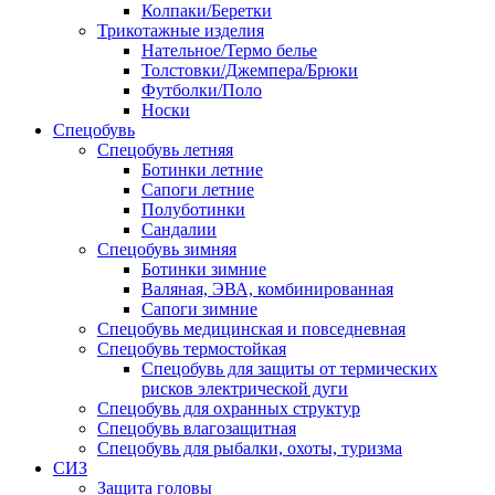
Колпаки/Беретки
Трикотажные изделия
Нательное/Термо белье
Толстовки/Джемпера/Брюки
Футболки/Поло
Носки
Спецобувь
Спецобувь летняя
Ботинки летние
Сапоги летние
Полуботинки
Сандалии
Спецобувь зимняя
Ботинки зимние
Валяная, ЭВА, комбинированная
Сапоги зимние
Спецобувь медицинская и повседневная
Спецобувь термостойкая
Спецобувь для защиты от термических
рисков электрической дуги
Спецобувь для охранных структур
Спецобувь влагозащитная
Спецобувь для рыбалки, охоты, туризма
СИЗ
Защита головы