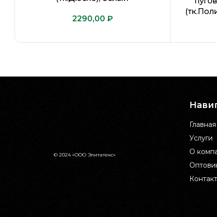
пуго
(тк.Пол
₽
Нави
Главная
Услуги
О комп
© 2024 «ООО Элитатекс»
Оптови
Контак