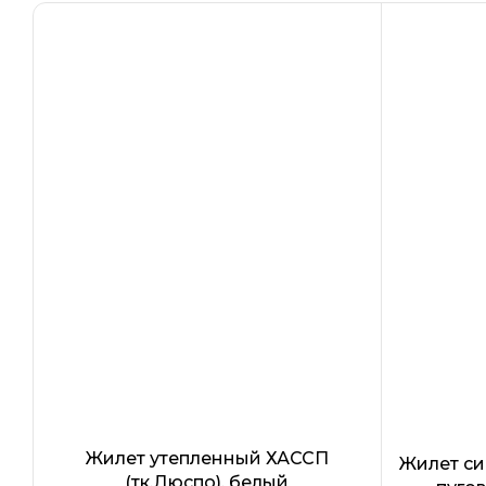
Жилет утепленный ХАССП
Жилет си
(тк.Дюспо), белый