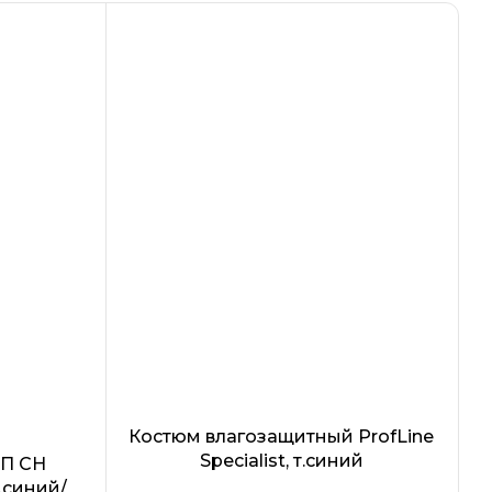
лнии
на
нники
н 50мм
Костюм влагозащитный ProfLine
Specialist, т.синий
ОП CH
т.синий/