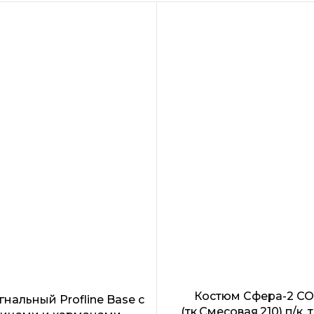
с гульфиком на мо
два боковых карма
усиленные наколе
СОП по низу брючи
Швы усилены!!!
Костюм Сфера-2 С
гнальный Profline Base с
(тк.Смесовая,210) п/к, 