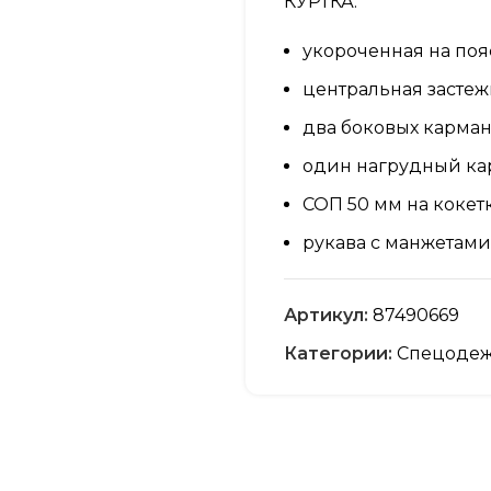
КУРТКА:
укороченная на поя
центральная застеж
два боковых карма
один нагрудный кар
СОП 50 мм на кокет
рукава с манжетами
усиленные налокот
Артикул:
87490669
воротник отложной
Категории:
Спецоде
усиленные швы
ПОЛУКОМБИНЕЗОН
прямого силуэта
нагрудный карман 