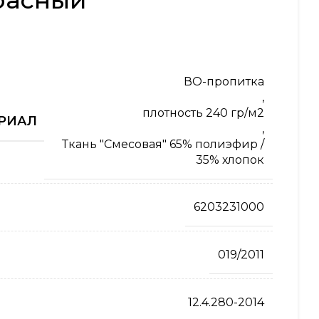
расный
ВО-пропитка
,
плотность 240 гр/м2
РИАЛ
,
Ткань "Смесовая" 65% полиэфир /
35% хлопок
6203231000
019/2011
12.4.280-2014