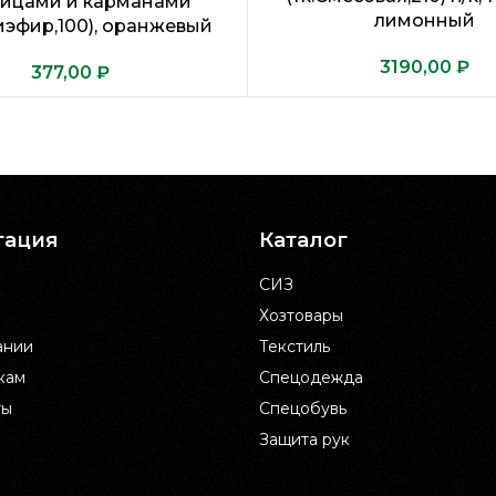
вицами и карманами
лимонный
иэфир,100), оранжевый
₽
₽
гация
Каталог
СИЗ
Хозтовары
ании
Текстиль
кам
Спецодежда
ты
Спецобувь
Защита рук