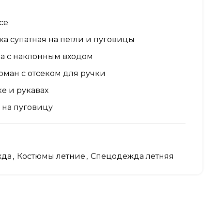
се
ка супатная на петли и пуговицы
на с наклонным входом
ман с отсеком для ручки
ке и рукавах
 на пуговицу
ники
жда
,
Костюмы летние
,
Спецодежда летняя
:
с клапаном