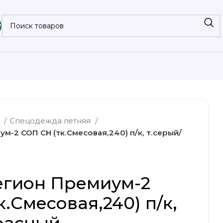
₽
а
Спецодежда летняя
-2 СОП CH (тк.Смесовая,240) п/к, т.серый/
егион Премиум-2
.Смесовая,240) п/к,