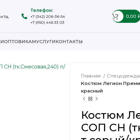
Телефон:
0,00
а 9д,
+7 (342) 206-36-54
+7 (950) 446 33 03
ИИ
ОПТОВИКАМ
УСЛУГИ
КОНТАКТЫ
Главная
Спецодежд
Костюм Легион Премиум
красный
Костюм Л
СОП CH (тк