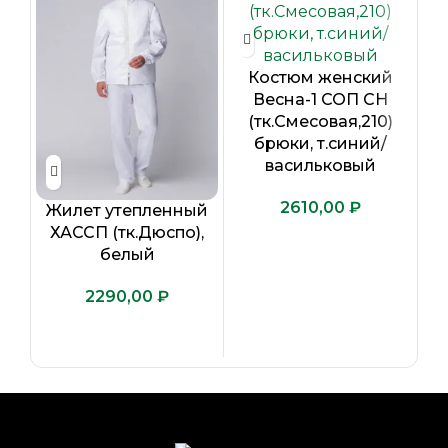
Костюм женский
Весна-1 СОП CH
(тк.Смесовая,210)
брюки, т.синий/
васильковый
₽
Жилет утепленный
Ж
ХАССП (тк.Дюспо),
Pr
белый
к
(
₽