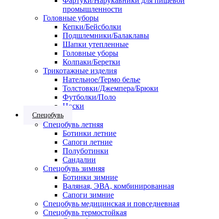
Фартуки/Нарукавники для пищевой
промышленности
Головные уборы
Кепки/Бейсболки
Подшлемники/Балаклавы
Шапки утепленные
Головные уборы
Колпаки/Беретки
Трикотажные изделия
Нательное/Термо белье
Толстовки/Джемпера/Брюки
Футболки/Поло
Носки
Спецобувь
Спецобувь летняя
Ботинки летние
Сапоги летние
Полуботинки
Сандалии
Спецобувь зимняя
Ботинки зимние
Валяная, ЭВА, комбинированная
Сапоги зимние
Спецобувь медицинская и повседневная
Спецобувь термостойкая