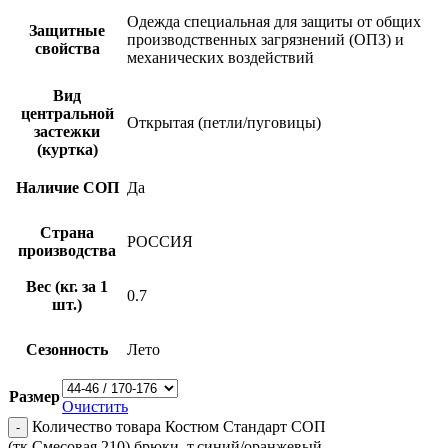
Одежда специальная для защиты от общих
Защитные
производственных загрязнений (ОПЗ) и
свойства
механических воздействий
Вид
центральной
Открытая (петли/пуговицы)
застежки
(куртка)
Наличие СОП
Да
Страна
РОССИЯ
производства
Вес (кг. за 1
0.7
шт.)
Сезонность
Лето
Размер
Очистить
Количество товара Костюм Стандарт СОП
(тк.Смесовая,210) брюки, т.синий/оранжевый