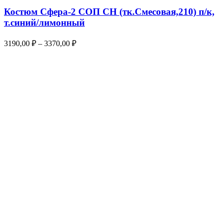
Костюм Сфера-2 СОП CH (тк.Смесовая,210) п/к,
т.синий/лимонный
3190,00
₽
–
3370,00
₽