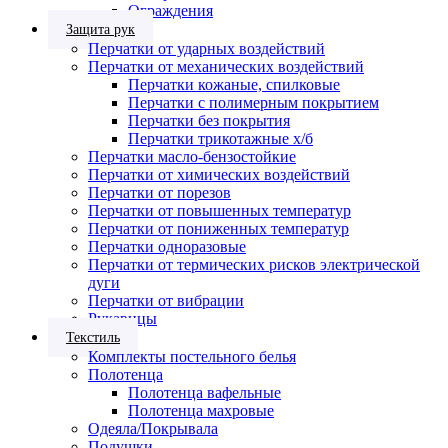
Ограждения
Защита рук
Перчатки от ударных воздействий
Перчатки от механических воздействий
Перчатки кожаные, спилковые
Перчатки с полимерным покрытием
Перчатки без покрытия
Перчатки трикотажные х/б
Перчатки масло-бензостойкие
Перчатки от химических воздействий
Перчатки от порезов
Перчатки от повышенных температур
Перчатки от пониженных температур
Перчатки одноразовые
Перчатки от термических рисков электрической
дуги
Перчатки от вибрации
Рукавицы
Текстиль
Комплекты постельного белья
Полотенца
Полотенца вафельные
Полотенца махровые
Одеяла/Покрывала
Подушки