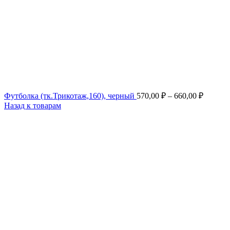
Футболка (тк.Трикотаж,160), черный
570,00
₽
–
660,00
₽
Назад к товарам