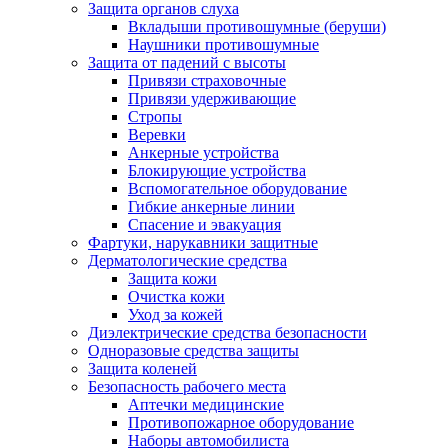
Защита органов слуха
Вкладыши противошумные (беруши)
Наушники противошумные
Защита от падений с высоты
Привязи страховочные
Привязи удерживающие
Стропы
Веревки
Анкерные устройства
Блокирующие устройства
Вспомогательное оборудование
Гибкие анкерные линии
Спасение и эвакуация
Фартуки, нарукавники защитные
Дерматологические средства
Защита кожи
Очистка кожи
Уход за кожей
Диэлектрические средства безопасности
Одноразовые средства защиты
Защита коленей
Безопасность рабочего места
Аптечки медицинские
Противопожарное оборудование
Наборы автомобилиста