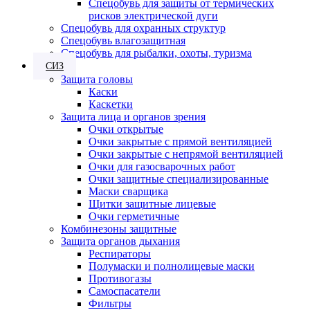
Спецобувь для защиты от термических
рисков электрической дуги
Спецобувь для охранных структур
Спецобувь влагозащитная
Спецобувь для рыбалки, охоты, туризма
СИЗ
Защита головы
Каски
Каскетки
Защита лица и органов зрения
Очки открытые
Очки закрытые с прямой вентиляцией
Очки закрытые с непрямой вентиляцией
Очки для газосварочных работ
Очки защитные специализированные
Маски сварщика
Щитки защитные лицевые
Очки герметичные
Комбинезоны защитные
Защита органов дыхания
Респираторы
Полумаски и полнолицевые маски
Противогазы
Самоспасатели
Фильтры