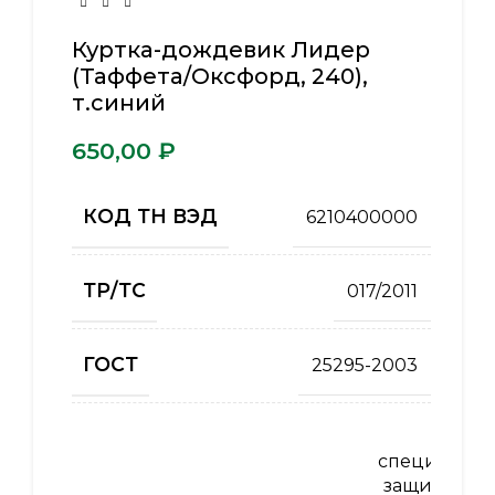
Куртка-дождевик Лидер
(Таффета/Оксфорд, 240),
т.синий
₽
КОД ТН ВЭД
6210400000
ТР/ТС
017/2011
ГОСТ
25295-2003
Од
специальна
защиты от 