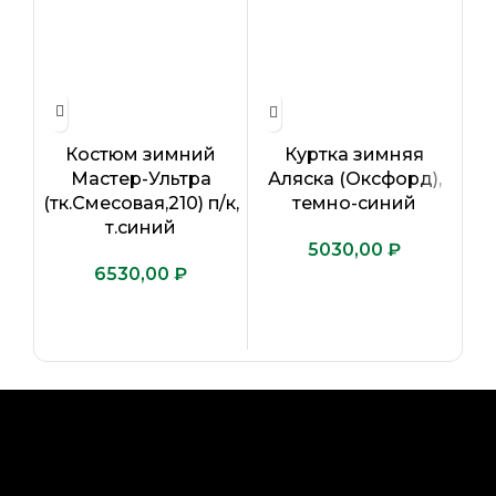
Костюм зимний
Куртка зимняя
Мастер-Ультра
Аляска (Оксфорд),
(тк.Смесовая,210) п/к,
(т
темно-синий
т.синий
₽
₽