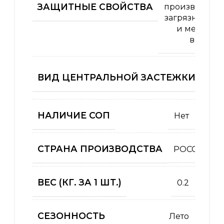
ЗАЩИТНЫЕ СВОЙСТВА
производств
загрязнений 
и механич
воздей
ВИД ЦЕНТРАЛЬНОЙ ЗАСТЕЖКИ (КУРТ
НАЛИЧИЕ СОП
Нет
СТРАНА ПРОИЗВОДСТВА
РОССИЯ
ВЕС (КГ. ЗА 1 ШТ.)
0.2
СЕЗОННОСТЬ
Лето